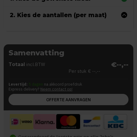
2. Kies de aantallen (per maat)
Samenvatting
€--,--
Totaal
incl.BTW
Per stuk
€ --,--
Levertijd:
5 dagen
na akkoord proefdruk
Express delivery?
Neem contact op!
OFFERTE AANVRAGEN
Gegarandeerd de laagste prijs op alle Jobo's