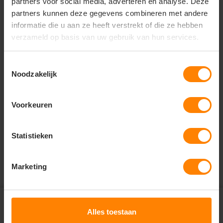
partners voor social media, adverteren en analyse. Deze
rug.
partners kunnen deze gegevens combineren met andere
informatie die u aan ze heeft verstrekt of die ze hebben
verzameld op basis van uw gebruik van hun services.
Vragen? Neem contact
op met onze
Toestemmingsselectie
klantenservice
Noodzakelijk
call
+31(0)418 511 972
Voorkeuren
mail
info@jobopromotions.nl
Statistieken
store
Bezoek onze showroom:
Provincialeweg 59 - Velddriel
Marketing
Abonneer je op onze
nieuwsbrief en ontvang € 5,-
Alles toestaan
check
Altijd op de hoogte van nieuwe items