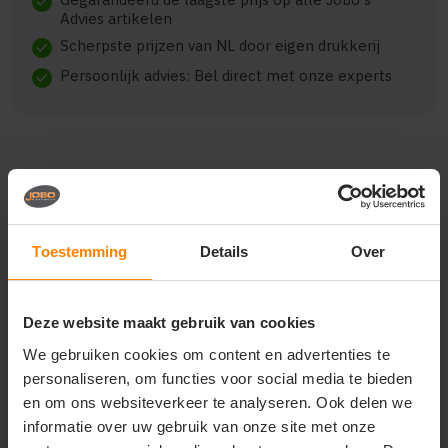
check
Advies artikelen
Scherpste prijzen van NL door eigen drukkerij
check
Persoonlijk advies: Bel direct met onze experts
check
Beschrijving
Reviews (0)
Toestemming
Details
Over
J. Harvest & Frost yellow
bow 50 hemd dames
Deze website maakt gebruik van cookies
2905003
We gebruiken cookies om content en advertenties te
de yellow bow 50 is een high performance hemd
personaliseren, om functies voor social media te bieden
gemaakt in onze favoriete fijne twill katoen met een
en om ons websiteverkeer te analyseren. Ook delen we
toegevoegde unieke easy care behandeling. zoals
informatie over uw gebruik van onze site met onze
altijd heeft ook dit hemd een gespleten juk op de