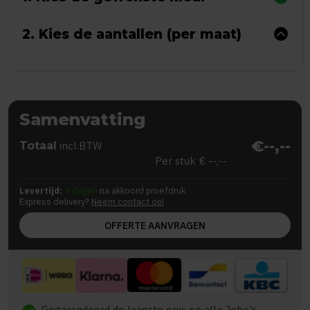
2. Kies de aantallen (per maat)
Samenvatting
€--,--
Totaal
incl.BTW
Per stuk
€ --,--
Levertijd:
5 dagen
na akkoord proefdruk
Express delivery?
Neem contact op!
OFFERTE AANVRAGEN
Gegarandeerd de laagste prijs op alle Jobo's