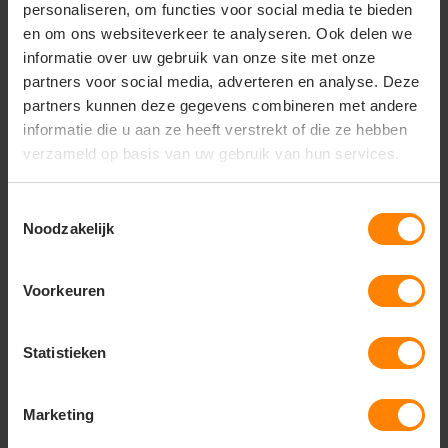
personaliseren, om functies voor social media te bieden
garderobe toevoegt. het hemd is gemaakt in onze
en om ons websiteverkeer te analyseren. Ook delen we
favorite twill stof voor perfecte resultaat. ook
informatie over uw gebruik van onze site met onze
voegden wij moderne contrast details toe samen met
standaard kenmerken zoals een half afgesneden
partners voor social media, adverteren en analyse. Deze
kraag, een vlakke voorkant, een hoekmanchet en
partners kunnen deze gegevens combineren met andere
een gespleten juk op de rug. het hemd is goed
informatie die u aan ze heeft verstrekt of die ze hebben
ontworpen om u in ??en dag van kantoor naar het
verzameld op basis van uw gebruik van hun services.
diner te brengen.
Toestemmingsselectie
Noodzakelijk
Vragen? Neem contact
op met onze
Voorkeuren
klantenservice
call
Statistieken
+31(0)418 511 972
mail
info@jobopromotions.nl
Marketing
store
Bezoek onze showroom: