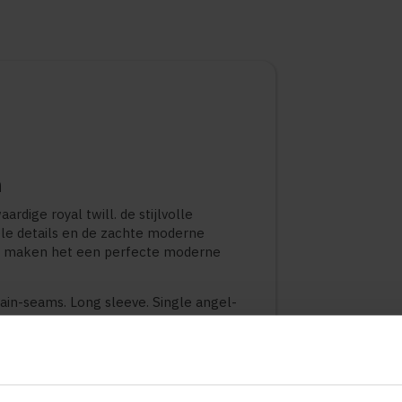
n
ardige royal twill. de stijlvolle
le details en de zachte moderne
g maken het een perfecte moderne
ain-seams. Long sleeve. Single angel-
 mm-thick buttons.