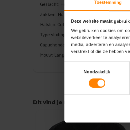
Toestemming
Geslacht: Heren
Zakken: No pockets
Deze website maakt gebruik
Halslijn: Collar
We gebruiken cookies om cont
Type sluiting: Buttons
websiteverkeer te analyseren
media, adverteren en analys
Capuchondetails: Geen
verstrekt of die ze hebben v
Mouw: Lange mouwen
Toestemmingsselectie
Noodzakelijk
Dit vind je misschien ook leuk
Items van productcarrousel