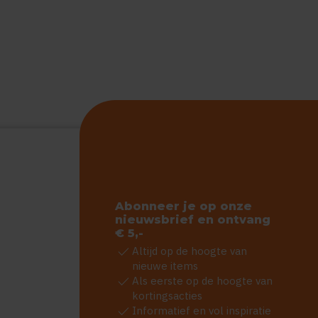
Abonneer je op onze
nieuwsbrief en ontvang
€ 5,-
check
Altijd op de hoogte van
nieuwe items
check
Als eerste op de hoogte van
kortingsacties
check
Informatief en vol inspiratie