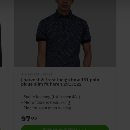
J. Harvest - Frost
j.harvest & frost indigo bow 131 polo
pique slim fit heren 2913122
5
Snelle levering (tot binnen 48u)
Met of zonder bedrukking
Meer stuks = meer korting
97
05