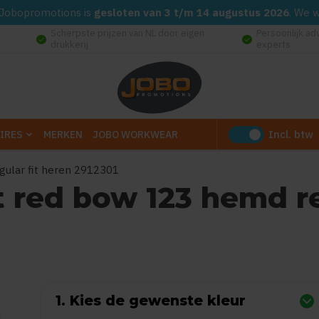
d. Jobopromotions is
gesloten van 3 t/m 14 augustus 2026
. We 
Scherpste prijzen van NL door eigen
Persoonlijk ad
check_circle
check_circle
drukkerij
experts
Incl. btw
IRES
MERKEN
JOBO WORKWEAR
egular fit heren 2912301
st red bow 123 hemd re
0
uit
5
(Gebaseerd op 0 reviews)
1. Kies de gewenste kleur