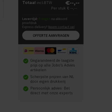
€--,--
Totaal
incl.BTW
Per stuk
€ --,--
Levertijd:
5 dagen
na akkoord
proefdruk
Express delivery?
Neem contact op!
OFFERTE AANVRAGEN
Gegarandeerd de laagste
check
prijs op alle Jobo's Advies
artikelen
Scherpste prijzen van NL
check
door eigen drukkerij
Persoonlijk advies: Bel
check
direct met onze experts