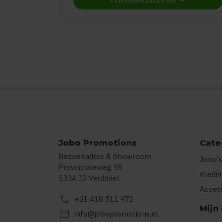
PERSONALISEER
NU
Jobo Promotions
Cate
Bezoekadres & Showroom
Jobo's
Provincialeweg 59
Kledi
5334 JD Velddriel
Acces
call
+31 418 511 972
Mijn
mail
info@jobopromotions.nl