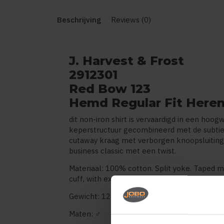
Beschrijving
Reviews (0)
J. Harvest & Frost
2912301
Red Bow 123
Hemd Regular Fit Here
dit non-iron shirt is vervaardigd in een hoogwa
keperstructuur gecombineerd met de subtie
cutaway kraag met verborgen knoopsluitin
business classic met een twist.
Materiaal: 100% cotton. Split yoke. Taped m
cuff, with extra buttonhole for cufflinks. 4
Gewicht: 124 g/m²
Maten: ♂