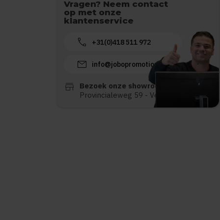
Vragen? Neem contact
op met onze
klantenservice
call
+31(0)418 511 972
mail
info@jobopromotions.nl
store
Bezoek onze showroom:
Provincialeweg 59 - Velddriel