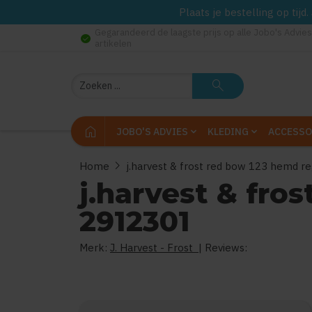
Plaats je bestelling op tij
Gegarandeerd de laagste prijs op alle Jobo's Advies
check_circle
artikelen
Zoeken
search
home
JOBO'S ADVIES
KLEDING
ACCESSO
chevron_right
Home
j.harvest & frost red bow 123 hemd r
j.harvest & fro
2912301
Merk:
J. Harvest - Frost
| Reviews: