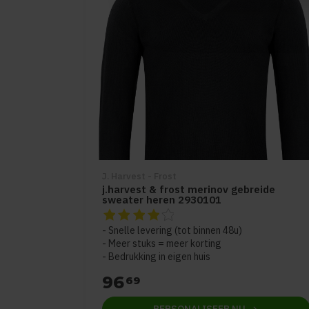
J. Harvest - Frost
j.harvest & frost merinov gebreide
sweater heren 2930101
De beoordeling van dit product is
4
van de 
Snelle levering (tot binnen 48u)
Meer stuks = meer korting
Bedrukking in eigen huis
96
69