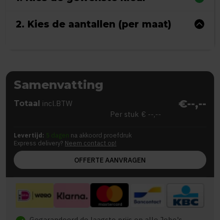
2. Kies de aantallen (per maat)
Samenvatting
€--,--
Totaal
incl.BTW
Per stuk
€ --,--
Levertijd:
5 dagen
na akkoord proefdruk
Express delivery?
Neem contact op!
OFFERTE AANVRAGEN
Gegarandeerd de laagste prijs op alle Jobo's