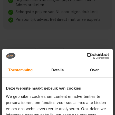
check
Advies artikelen
Scherpste prijzen van NL door eigen drukkerij
check
Persoonlijk advies: Bel direct met onze experts
check
Beschrijving
Reviews (0)
J. Harvest & Frost red bow
Toestemming
Details
Over
121 hemd regular fit heren
2912101
Deze website maakt gebruik van cookies
dit wordt de 'nieuwe' versie 2 van onze populaire
We gebruiken cookies om content en advertenties te
oxford purple bow 40, met meer accenten en
personaliseren, om functies voor social media te bieden
basisdetails. we streven ernaar om dit een 'basic'
en om ons websiteverkeer te analyseren. Ook delen we
non-iron oxford te maken met een groot
informatie over uw gebruik van onze site met onze