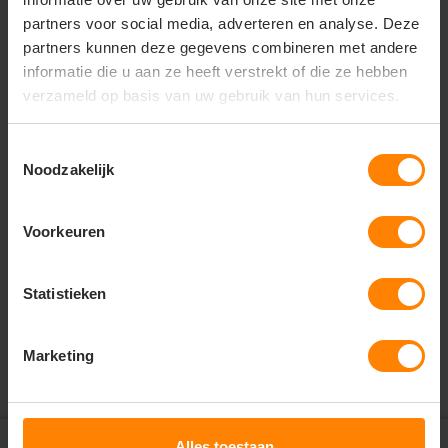
kleurengamma. we gebruiken een nieuwe stretch
partners voor social media, adverteren en analyse. Deze
stof genaamd fft stretch, die gemaakt kan worden
met non-iron hemden. geeft tot 20% stretch.
partners kunnen deze gegevens combineren met andere
informatie die u aan ze heeft verstrekt of die ze hebben
verzameld op basis van uw gebruik van hun services.
Vragen? Neem contact
Toestemmingsselectie
op met onze
Noodzakelijk
klantenservice
Voorkeuren
call
+31(0)418 511 972
mail
info@jobopromotions.nl
Statistieken
store
Bezoek onze showroom:
Provincialeweg 59 - Velddriel
Marketing
Abonneer je op onze
Alles toestaan