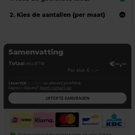
2. Kies de aantallen (per maat)
Samenvatting
€--,--
Totaal
incl.BTW
Per stuk
€ --,--
Levertijd:
5 dagen
na akkoord proefdruk
Express delivery?
Neem contact op!
OFFERTE AANVRAGEN
Gegarandeerd de laagste prijs op alle Jobo's