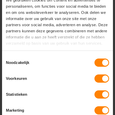
We gebruiken cookies om content en advertenties te
goed van pas komen. onze nieuw ontwikkelde stof is
personaliseren, om functies voor social media te bieden
gemaakt met een mechanische stretch voor een
beter comfort. de mechanische stretch is een nieuwe
en om ons websiteverkeer te analyseren. Ook delen we
innovatieve manier om comfort te geven aan een
informatie over uw gebruik van onze site met onze
100% natuurlijke katoenen stof. het geeft een
partners voor social media, adverteren en analyse. Deze
natuurlijke elasticiteit aan het hemd met maximaal
partners kunnen deze gegevens combineren met andere
12% bewegingsbereikbaarheid, en houdt nog steeds
informatie die u aan ze heeft verstrekt of die ze hebben
onze geweldige non-iron prestatie. dit is innovatieve
verzameld op basis van uw gebruik van hun services.
shirtmakerij op zijn best, en wij doen er graag aan
mee!
Toestemmingsselectie
Noodzakelijk
Vragen? Neem contact
Voorkeuren
op met onze
klantenservice
Statistieken
call
+31(0)418 511 972
mail
Marketing
info@jobopromotions.nl