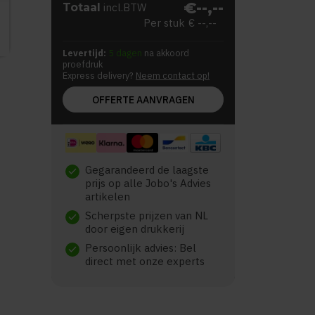
€--,--
Totaal
incl.BTW
Per stuk
€ --,--
Levertijd:
5 dagen
na akkoord
proefdruk
Express delivery?
Neem contact op!
OFFERTE AANVRAGEN
Gegarandeerd de laagste
check
prijs op alle Jobo's Advies
artikelen
Scherpste prijzen van NL
check
door eigen drukkerij
Persoonlijk advies: Bel
check
direct met onze experts