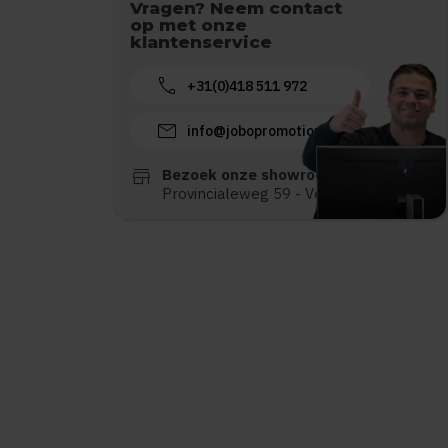
Vragen? Neem contact
op met onze
klantenservice
call
+31(0)418 511 972
mail
info@jobopromotions.nl
store
Bezoek onze showroom:
Provincialeweg 59 - Velddriel