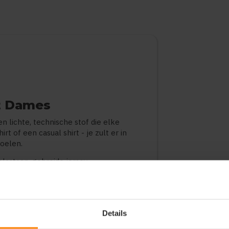
t Dames
en lichte, technische stof die elke
t of een casual shirt - je zult er in
voelen.
lastaan, gebreide jersey
Details