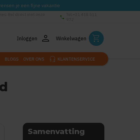
wensen je een fijne vakantie
vies: Bel direct met onze
Tel:+31 418 511
phone
972
person
shopping_cart
Inloggen
Winkelwagen
headset_mic
BLOGS
OVER ONS
KLANTENSERVICE
md
Samenvatting