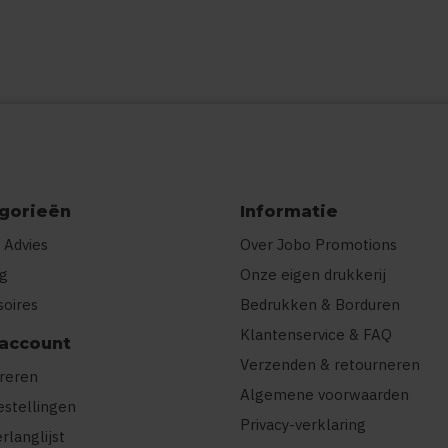
gorieën
Informatie
 Advies
Over Jobo Promotions
ng
Onze eigen drukkerij
soires
Bedrukken & Borduren
Klantenservice & FAQ
 account
Verzenden & retourneren
treren
Algemene voorwaarden
estellingen
Privacy-verklaring
erlanglijst