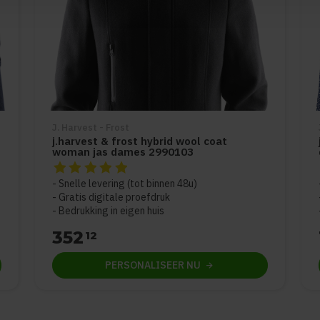
J. Harvest - Frost
j.harvest & frost hybrid wool coat
woman jas dames 2990103
5
De beoordeling van dit product is
5
van de 5
Snelle levering (tot binnen 48u)
Gratis digitale proefdruk
Bedrukking in eigen huis
352
12
PERSONALISEER
NU