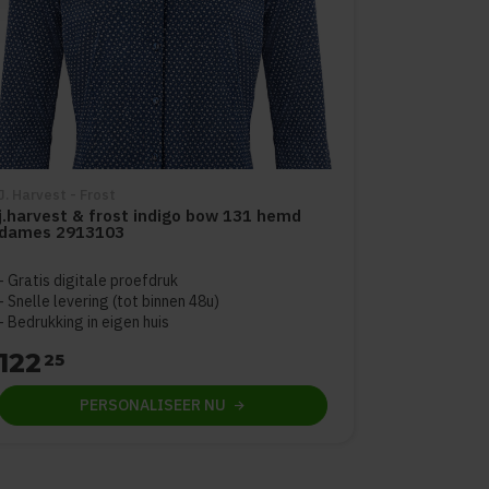
J. Harvest - Frost
j.harvest & frost indigo bow 131 hemd
dames 2913103
Gratis digitale proefdruk
Snelle levering (tot binnen 48u)
Bedrukking in eigen huis
122
25
PERSONALISEER
NU