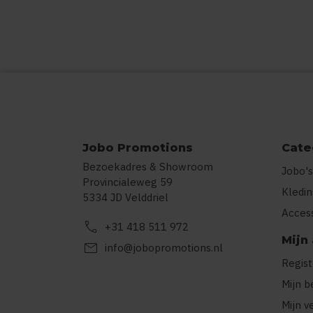
Jobo Promotions
Cate
Bezoekadres & Showroom
Jobo's
Provincialeweg 59
Kledi
5334 JD Velddriel
Acces
call
+31 418 511 972
Mijn
mail
info@jobopromotions.nl
Regis
Mijn b
Mijn v