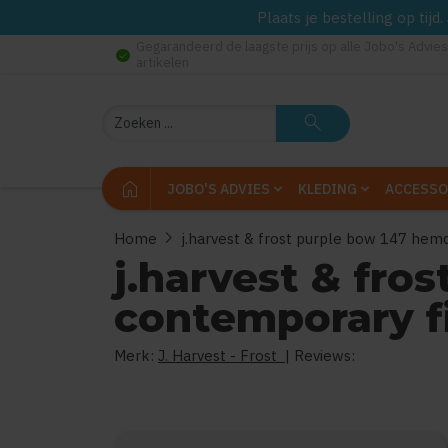
Plaats je bestelling op tij
Gegarandeerd de laagste prijs op alle Jobo's Advies
check_circle
artikelen
Zoeken
search
home
JOBO'S ADVIES
KLEDING
ACCESSO
chevron_right
Home
j.harvest & frost purple bow 147 he
j.harvest & fro
contemporary f
Merk:
J. Harvest - Frost
| Reviews: