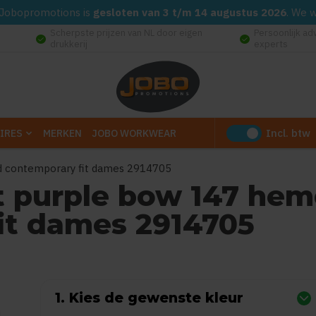
d. Jobopromotions is
gesloten van 3 t/m 14 augustus 2026
. We 
Scherpste prijzen van NL door eigen
Persoonlijk ad
check_circle
check_circle
drukkerij
experts
Incl. btw
IRES
MERKEN
JOBO WORKWEAR
md contemporary fit dames 2914705
st purple bow 147 he
it dames 2914705
0
uit
5
(Gebaseerd op 0 reviews)
1. Kies de gewenste kleur