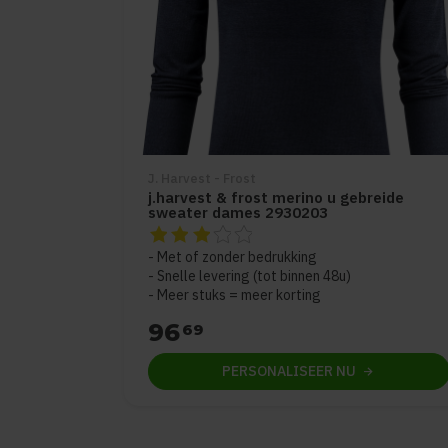
J. Harvest - Frost
j.harvest & frost merino u gebreide
sweater dames 2930203
De beoordeling van dit product is
3
van de 
Met of zonder bedrukking
Snelle levering (tot binnen 48u)
Meer stuks = meer korting
96
69
PERSONALISEER
NU