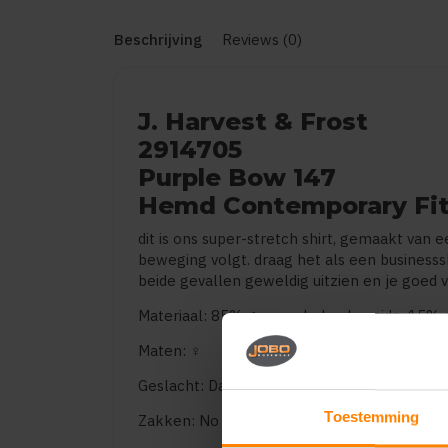
Beschrijving
Reviews (0)
J. Harvest & Frost
2914705
Purple Bow 147
Hemd Contemporary Fi
dit is ons super-stretch shirt, gemaakt van e
beweging volgt. draag het als een businessshir
beide gevallen geweldig uitzien en je goed 
Materiaal: 85% gerecycled polyamide, 15% e
Maten: ♀
Geslacht: Dames
Toestemming
Zakken: No pockets