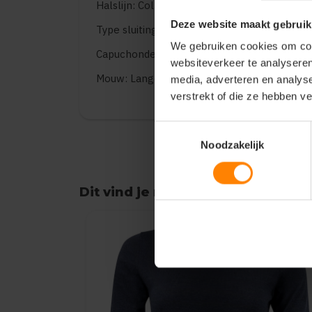
Halslijn: Collar
Deze website maakt gebruik
Type sluiting: Buttons
We gebruiken cookies om cont
Capuchondetails: Geen
websiteverkeer te analyseren
Mouw: Lange mouwen
media, adverteren en analys
verstrekt of die ze hebben v
Toestemmingsselectie
Noodzakelijk
Dit vind je misschien ook leuk
Items van productcarrousel