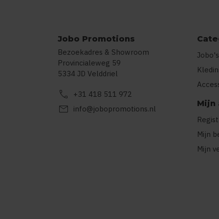
Jobo Promotions
Cate
Bezoekadres & Showroom
Jobo's
Provincialeweg 59
Kledi
5334 JD Velddriel
Acces
call
+31 418 511 972
Mijn
mail
info@jobopromotions.nl
Regis
Mijn b
Mijn v