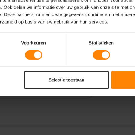
ent en advertenties te personaliseren, om functies voor social
. Ook delen we informatie over uw gebruik van onze site met on
e. Deze partners kunnen deze gegevens combineren met andere i
erzameld op basis van uw gebruik van hun services.
le bow 145 hemd
Voorkeuren
Statistieken
f our pb145. a two-tone pinhead oxford
 the extreme cut-away collar sets the
ls, play’s it off. what you cannot see
real magic happens. pb145 performs with
Selectie toestaan
one other. purple bow at it’s best.