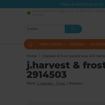
Plaats je bestelling op tij
Gegarandeerd de laagste prijs op alle Jobo's Advies
check_circle
artikelen
Zoeken
search
home
JOBO'S ADVIES
KLEDING
ACCESSO
chevron_right
Home
j.harvest & frost purple bow 145 he
j.harvest & fr
2914503
Merk:
J. Harvest - Frost
| Reviews: