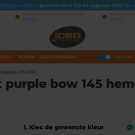
d. Jobopromotions is
gesloten van 3 t/m 14 augustus 2026
. We 
Scherpste prijzen van NL door eigen
Persoonlijk ad
check_circle
check_circle
drukkerij
experts
Incl. btw
IRES
MERKEN
JOBO WORKWEAR
md dames 2914503
ost purple bow 145 h
0
uit
5
(Gebaseerd op 0 reviews)
1. Kies de gewenste kleur