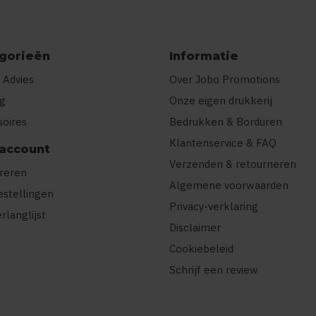
gorieën
Informatie
 Advies
Over Jobo Promotions
ng
Onze eigen drukkerij
soires
Bedrukken & Borduren
Klantenservice & FAQ
 account
Verzenden & retourneren
treren
Algemene voorwaarden
estellingen
Privacy-verklaring
erlanglijst
Disclaimer
Cookiebeleid
Schrijf een review