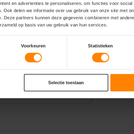
ent en advertenties te personaliseren, om functies voor social
. Ook delen we informatie over uw gebruik van onze site met on
e. Deze partners kunnen deze gegevens combineren met andere i
erzameld op basis van uw gebruik van hun services.
le bow 141 hemd
Voorkeuren
Statistieken
t is another new and innovative
etch ability, the shirt is as
it works with you in your every
ht soft hand-touched poplin. with
oks from the office to the less formal
Selectie toestaan