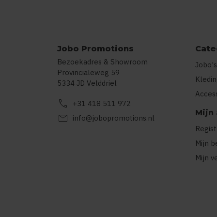
Jobo Promotions
Cate
Bezoekadres & Showroom
Jobo's
Provincialeweg 59
Kledi
5334 JD Velddriel
Acces
call
+31 418 511 972
Mijn
mail
info@jobopromotions.nl
Regis
Mijn b
Mijn v