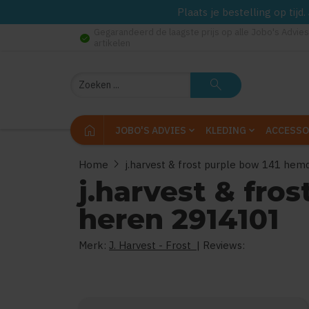
Plaats je bestelling op tij
Gegarandeerd de laagste prijs op alle Jobo's Advies
check_circle
artikelen
Zoeken
search
home
JOBO'S ADVIES
KLEDING
ACCESSO
chevron_right
Home
j.harvest & frost purple bow 141 hem
j.harvest & fro
heren 2914101
Merk:
J. Harvest - Frost
| Reviews: