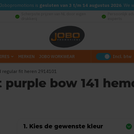
d. Jobopromotions is
gesloten van 3 t/m 14 augustus 2026
. We 
Scherpste prijzen van NL door eigen
Persoonlijk ad
check_circle
check_circle
drukkerij
experts
Incl. btw
IRES
MERKEN
JOBO WORKWEAR
d regular fit heren 2914101
st purple bow 141 hemd
0
uit
5
(Gebaseerd op 0 reviews)
1. Kies de gewenste kleur