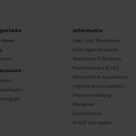
gorieën
Informatie
 Advies
Over Jobo Promotions
ng
Onze eigen drukkerij
soires
Bedrukken & Borduren
Klantenservice & FAQ
 account
Verzenden & retourneren
treren
Algemene voorwaarden
estellingen
Privacy-verklaring
erlanglijst
Disclaimer
Cookiebeleid
Schrijf een review