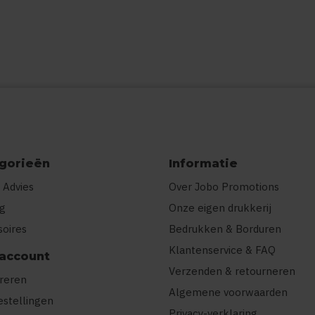
gorieën
Informatie
 Advies
Over Jobo Promotions
ng
Onze eigen drukkerij
soires
Bedrukken & Borduren
Klantenservice & FAQ
 account
Verzenden & retourneren
treren
Algemene voorwaarden
estellingen
Privacy-verklaring