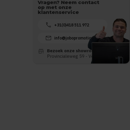
Vragen? Neem contact
op met onze
klantenservice
call
+31(0)418 511 972
mail
info@jobopromotions.nl
store
Bezoek onze showroom:
Provincialeweg 59 - Velddriel