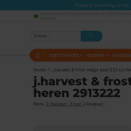
Plaats je bestelling op tij
Gegarandeerd de laagste prijs op alle Jobo's Advies
check_circle
artikelen
Zoeken
search
home
JOBO'S ADVIES
KLEDING
ACCESSO
chevron_right
Home
j.harvest & frost indigo bow 132 s/s 
j.harvest & fros
heren 2913222
Merk:
J. Harvest - Frost
| Reviews: