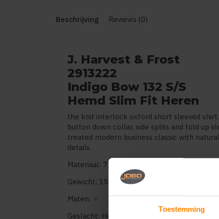
Beschrijving
Reviews (0)
J. Harvest & Frost
2913222
Indigo Bow 132 S/S
Hemd Slim Fit Heren
the knit interlock oxford short sleeved shirt
button down collar, side splits and fold up s
treated modern business classic with natur
details.
Materiaal: 71% Long staple cotton, 29% rec
Gewicht: 159 g/m²
Maten: ♂
Toestemming
Geslacht: Heren