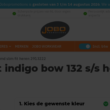
d. Jobopromotions is
gesloten van 3 t/m 14 augustus 2026
. We 
Scherpste prijzen van NL door eigen
Persoonlijk ad
check_circle
check_circle
drukkerij
experts
Incl. btw
IRES
MERKEN
JOBO WORKWEAR
hemd slim fit heren 2913222
t indigo bow 132 s/s 
0
uit
5
(Gebaseerd op 0 reviews)
1. Kies de gewenste kleur