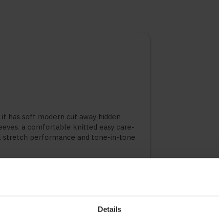
. it has soft modern cut away hidden
leeves. a comfortable knitted easy care-
al stretch performance and tone-in-tone
ycled polyester
Details