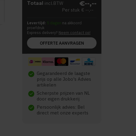
€--,--
Totaal
incl.BTW
Per stuk
€ --,--
Levertijd:
5 dagen
na akkoord
proefdruk
Express delivery?
Neem contact op!
OFFERTE AANVRAGEN
Gegarandeerd de laagste
check
prijs op alle Jobo's Advies
artikelen
Scherpste prijzen van NL
check
door eigen drukkerij
Persoonlijk advies: Bel
check
direct met onze experts