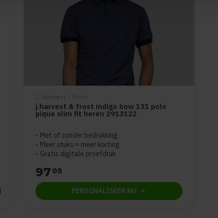
J. Harvest - Frost
j.harvest & frost indigo bow 131 polo
pique slim fit heren 2913122
Met of zonder bedrukking
Meer stuks = meer korting
Gratis digitale proefdruk
97
05
PERSONALISEER
NU