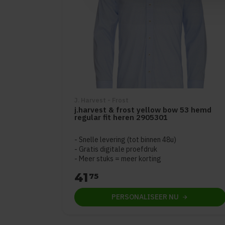
J. Harvest - Frost
j.harvest & frost yellow bow 53 hemd
regular fit heren 2905301
Snelle levering (tot binnen 48u)
Gratis digitale proefdruk
Meer stuks = meer korting
41
75
PERSONALISEER
NU