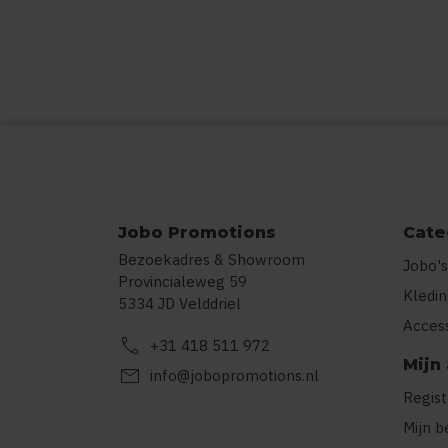
Jobo Promotions
Cate
Bezoekadres & Showroom
Jobo's
Provincialeweg 59
Kledi
5334 JD Velddriel
Acces
call
+31 418 511 972
Mijn
mail
info@jobopromotions.nl
Regis
Mijn b