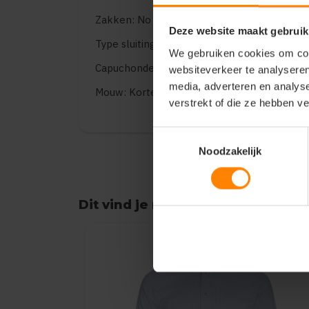
Zakken: No pockets
Deze website maakt gebruik
Type sluiting: Buttons
We gebruiken cookies om cont
Capuchondetails: Geen
websiteverkeer te analyseren
media, adverteren en analys
Mouw: Korte mouwen
verstrekt of die ze hebben v
Toestemmingsselectie
Noodzakelijk
Dit vind je misschien ook leuk
Items van productcarrousel