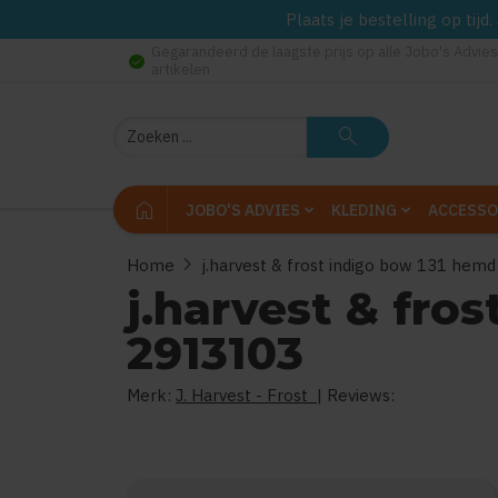
Plaats je bestelling op tij
Gegarandeerd de laagste prijs op alle Jobo's Advies
check_circle
artikelen
Zoeken
search
home
JOBO'S ADVIES
KLEDING
ACCESSO
chevron_right
Home
j.harvest & frost indigo bow 131 he
j.harvest & fro
2913103
Merk:
J. Harvest - Frost
| Reviews: