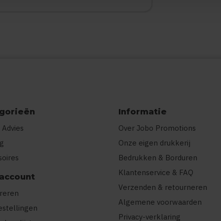
gorieën
Informatie
 Advies
Over Jobo Promotions
ng
Onze eigen drukkerij
soires
Bedrukken & Borduren
Klantenservice & FAQ
 account
Verzenden & retourneren
treren
Algemene voorwaarden
estellingen
Privacy-verklaring