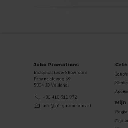
Jobo Promotions
Cate
Bezoekadres & Showroom
Jobo's
Provincialeweg 59
Kledi
5334 JD Velddriel
Acces
call
+31 418 511 972
Mijn
mail
info@jobopromotions.nl
Regis
Mijn b