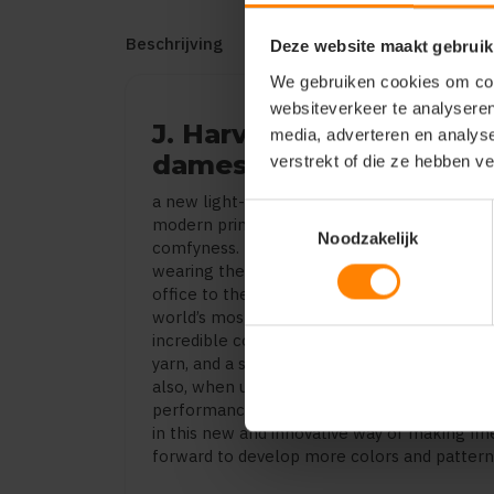
Beschrijving
Reviews (0)
Deze website maakt gebruik
We gebruiken cookies om cont
websiteverkeer te analyseren
J. Harvest & Frost indi
media, adverteren en analys
dames 2913103
verstrekt of die ze hebben v
a new light-weight version of our indigobow k
Toestemmingsselectie
modern prints. knitted from the finest long
Noodzakelijk
comfyness. this shirt makes u looking your b
wearing the pyjama all day long. button unde
office to the dinnerparty. combining the be
world’s most comfortable good looking dress sh
incredible comfort. we makes this happen 
yarn, and a soft treatment. this gives the shi
also, when using high quality yarn in a knitte
performance, so you simply wash it, hang dry
in this new and innovative way of making fine
forward to develop more colors and patterns