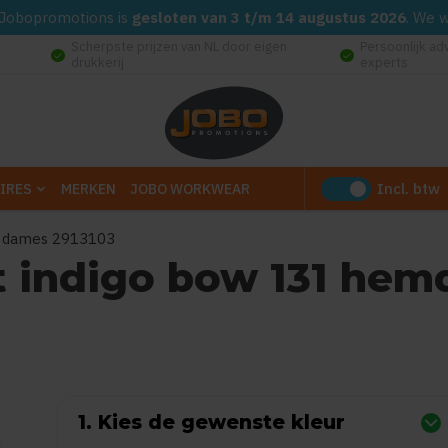
d. Jobopromotions is
gesloten van 3 t/m 14 augustus 2026
. We 
Scherpste prijzen van NL door eigen
Persoonlijk ad
check_circle
check_circle
drukkerij
experts
Incl. btw
IRES
MERKEN
JOBO WORKWEAR
md dames 2913103
st indigo bow 131 he
0
uit
5
(Gebaseerd op 0 reviews)
1. Kies de gewenste kleur