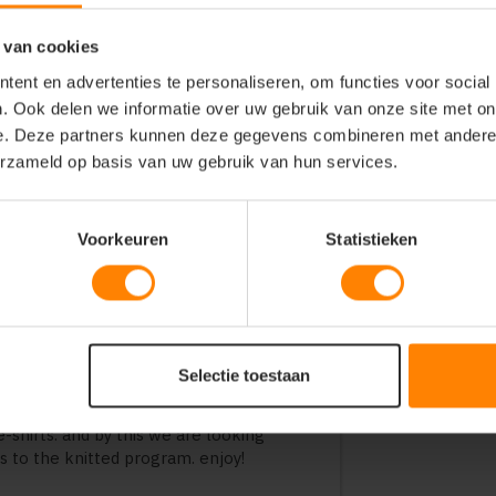
 van cookies
ent en advertenties te personaliseren, om functies voor social
. Ook delen we informatie over uw gebruik van onze site met on
go bow 131 hemd
e. Deze partners kunnen deze gegevens combineren met andere i
erzameld op basis van uw gebruik van hun services.
nitted pique. it comes in 3 stylish and
 staple compact cotton, for softness and
Voorkeuren
Statistieken
est at home office, wile feeling like
r collar for the perfect stand, from the
st from two worlds, makes this the
irt. it is like wearing a t-shirt,
by using high-end double 60 compact
rt a luxurious out-view and silky touch.
Selectie toestaan
d fabric, you get a natural non-iron
 it and wear it. we have strong confident
-shirts. and by this we are looking
 to the knitted program. enjoy!