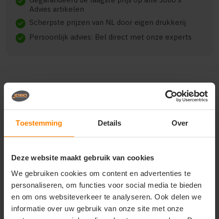
check
Advies artikelen
Scherpste prijzen van NL door eigen drukkerij
check
Persoonlijk advies: Bel direct met onze experts
check
Beschrijving
Reviews (0)
Toestemming
Details
Over
J. Harvest & Frost indigo
bow 130 hemd regular fit
Deze website maakt gebruik van cookies
heren 2913001
We gebruiken cookies om content en advertenties te
indigo bow 130 is a supersoft, light weighted,
personaliseren, om functies voor social media te bieden
garment washed jeans shirt, with stretch and easy
en om ons websiteverkeer te analyseren. Ook delen we
care treatment. smart & casual, soft & light,
informatie over uw gebruik van onze site met onze
comfortable & easy to care for. simply a combination