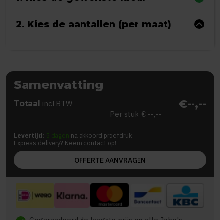
2. Kies de aantallen (per maat)
Samenvatting
€--,--
Totaal
incl.BTW
Per stuk
€ --,--
Levertijd:
5 dagen
na akkoord proefdruk
Express delivery?
Neem contact op!
OFFERTE AANVRAGEN
Gegarandeerd de laagste prijs op alle Jobo's