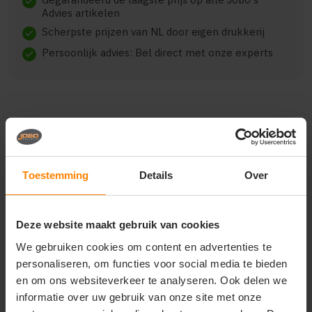
check
Advies artikelen
Scherpste prijzen van NL door eigen drukkerij
check
Persoonlijk advies: Bel direct met onze experts
check
Beschrijving
Reviews (0)
Toestemming
Details
Over
J. Harvest & Frost indigo
bow 130 hemd dames
Deze website maakt gebruik van cookies
2913003
We gebruiken cookies om content en advertenties te
indigo bow 130 is a supersoft, light weighted,
personaliseren, om functies voor social media te bieden
garment washed jeans shirt, with stretch and easy
en om ons websiteverkeer te analyseren. Ook delen we
care treatment. smart & casual, soft & light,
informatie over uw gebruik van onze site met onze
comfortable & easy to care for. simply a combination