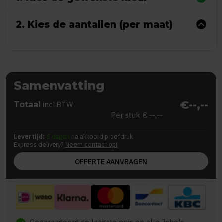
2. Kies de aantallen (per maat)
Samenvatting
€--,--
Totaal
incl.BTW
Per stuk
€ --,--
Levertijd:
5 dagen
na akkoord proefdruk
Express delivery?
Neem contact op!
OFFERTE AANVRAGEN
Gegarandeerd de laagste prijs op alle Jobo's