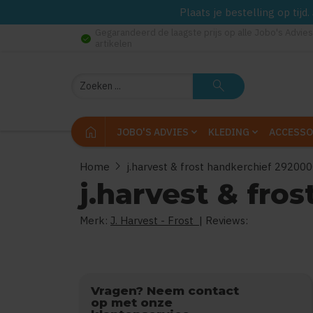
Plaats je bestelling op tij
Gegarandeerd de laagste prijs op alle Jobo's Advies
check_circle
artikelen
Zoeken
search
home
JOBO'S ADVIES
KLEDING
ACCESSO
chevron_right
Home
j.harvest & frost handkerchief 29200
j.harvest & fro
Merk:
J. Harvest - Frost
| Reviews:
Vragen? Neem contact
op met onze