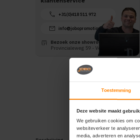
klantenservice
call
+31(0)418 511 972
mail
info@jobopromotions.nl
store
Bezoek onze showroom:
Provincialeweg 59 - Velddriel
Toestemming
Deze website maakt gebruik
We gebruiken cookies om cont
websiteverkeer te analyseren
media, adverteren en analys
Beschrijving
Reviews (0)