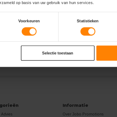
erzameld op basis van uw gebruik van hun services.
 handkerchiefs. we used the finest silk
Voorkeuren
Statistieken
the ties because, well you know... you
sorb. anything. a quick rinse and voil??.
Selectie toestaan
gorieën
Informatie
 Advies
Over Jobo Promotions