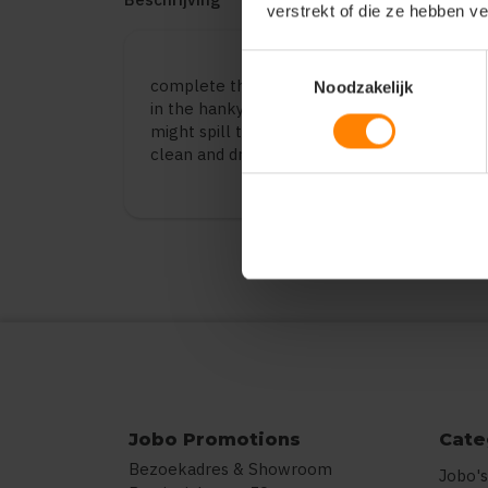
verstrekt of die ze hebben v
Toestemmingsselectie
complete the look with our fabulous ties and
Noodzakelijk
in the hankys, and high tech micro fibers in 
might spill that soup. micro fibers doesn’t ab
clean and dry and as good as new.
Jobo Promotions
Cate
Bezoekadres & Showroom
Jobo's