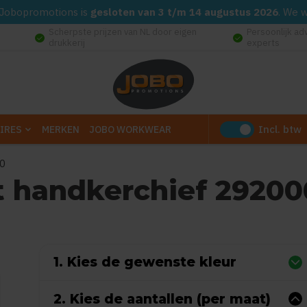
d. Jobopromotions is
gesloten van 3 t/m 14 augustus 2026
. We 
Scherpste prijzen van NL door eigen
Persoonlijk ad
check_circle
check_circle
drukkerij
experts
Incl. btw
IRES
MERKEN
JOBO WORKWEAR
00
st handkerchief 2920
0
uit
5
(Gebaseerd op 0 reviews)
1. Kies de gewenste kleur
2. Kies de aantallen (per maat)