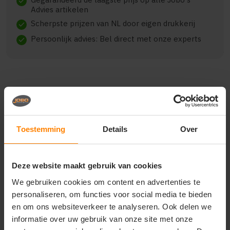
check
Advies artikelen
Scherpste prijzen van NL door eigen drukkerij
check
Persoonlijk advies: Bel direct met onze experts
check
Beschrijving
Reviews (0)
Toestemming
Details
Over
J. Harvest & Frost indigo
bow 133 overhemdjurk
Deze website maakt gebruik van cookies
dames 2913303
We gebruiken cookies om content en advertenties te
we wilden vernieuwen wat een damesoverhemd kan
personaliseren, om functies voor social media te bieden
zijn. het resultaat is de overhemdjurk. gemaakt van
en om ons websiteverkeer te analyseren. Ook delen we
comfortabele gebreide stof met een tailleband. het
informatie over uw gebruik van onze site met onze
is een jurk die net zo goed staat met hoge hakken