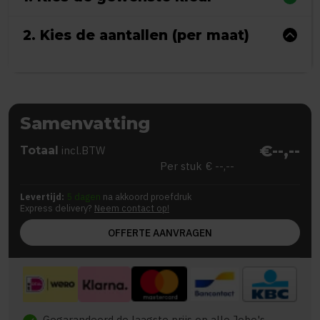
2. Kies de aantallen (per maat)
Samenvatting
€--,--
Totaal
incl.BTW
Per stuk
€ --,--
Levertijd:
5 dagen
na akkoord proefdruk
Express delivery?
Neem contact op!
OFFERTE AANVRAGEN
Gegarandeerd de laagste prijs op alle Jobo's