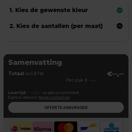
1. Kies de gewenste kleur
2. Kies de aantallen (per maat)
Samenvatting
€--,--
Totaal
incl.BTW
Per stuk
€ --,--
Levertijd:
5 dagen
na akkoord proefdruk
Express delivery?
Neem contact op!
OFFERTE AANVRAGEN