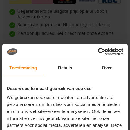
Gegarandeerd de laagste prijs op alle Jobo's
check
Advies artikelen
Scherpste prijzen van NL door eigen drukkerij
check
Persoonlijk advies: Bel direct met onze experts
check
Toestemming
Details
Over
Beschrijving
Reviews (0)
Deze website maakt gebruik van cookies
lgf-420 minimax opvouwbare paraplu, windproof,
automatisch open en close systeem, 3 delig, zwart
We gebruiken cookies om content en advertenties te
metalen stock en zwart glasfiber frame, zwart
personaliseren, om functies voor social media te bieden
kunststof handvat, met een opening aan de
en om ons websiteverkeer te analyseren. Ook delen we
onderkant om uw eigen doming toe te voegen en
informatie over uw gebruik van onze site met onze
met een foedraal.
partners voor social media, adverteren en analyse. Deze