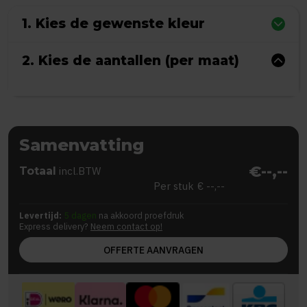
1. Kies de gewenste kleur
2. Kies de aantallen (per maat)
Samenvatting
€--,--
Totaal
incl.BTW
Per stuk
€ --,--
Levertijd:
5 dagen
na akkoord proefdruk
Express delivery?
Neem contact op!
OFFERTE AANVRAGEN