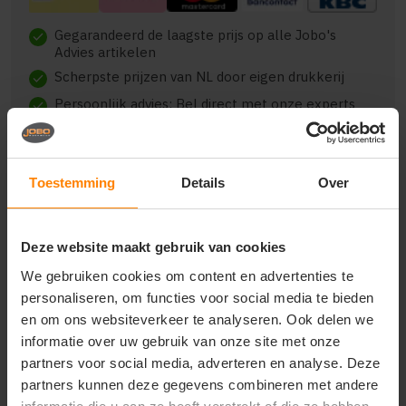
Gegarandeerd de laagste prijs op alle Jobo's
check
Advies artikelen
Scherpste prijzen van NL door eigen drukkerij
check
Persoonlijk advies: Bel direct met onze experts
check
Toestemming
Details
Over
Beschrijving
Reviews (0)
Deze website maakt gebruik van cookies
We gebruiken cookies om content en advertenties te
gp-69 falconetti transparante pvc paraplu. 14 mm
personaliseren, om functies voor social media te bieden
zwarte stok en glasfiber frame, diam. 110 cm, v.v.
en om ons websiteverkeer te analyseren. Ook delen we
zwarte piping.
informatie over uw gebruik van onze site met onze
partners voor social media, adverteren en analyse. Deze
partners kunnen deze gegevens combineren met andere