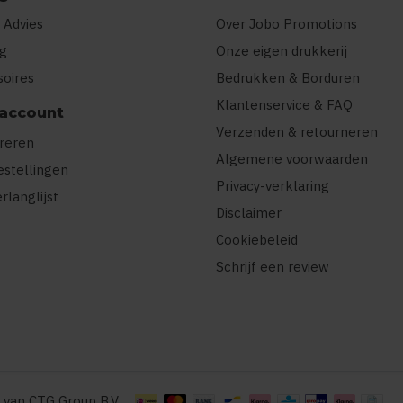
 Advies
Over Jobo Promotions
ng
Onze eigen drukkerij
soires
Bedrukken & Borduren
Klantenservice & FAQ
 account
Verzenden & retourneren
treren
Algemene voorwaarden
estellingen
Privacy-verklaring
erlanglijst
Disclaimer
Cookiebeleid
Schrijf een review
 van CTG Group B.V.