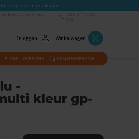
wensen je een fijne vakantie
vies: Bel direct met onze
Tel:+31 418 511
phone
972
person
shopping_cart
Inloggen
Winkelwagen
headset_mic
BLOGS
OVER ONS
KLANTENSERVICE
lu -
ulti kleur gp-