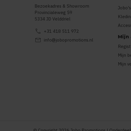
Bezoekadres & Showroom
Jobo's
Provincialeweg 59
Kledi
5334 JD Velddriel
Acces
call
+31 418 511 972
Mijn
mail
info@jobopromotions.nl
Regis
Mijn b
Mijn v
© Copyright 2026 Jobo Promotions | Onderdeel