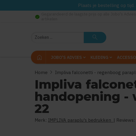
Plaats je bestelling op tij
Gegarandeerd de laagste prijs op alle Jobo's Advies
check_circle
artikelen
Zoeken
search
home
JOBO'S ADVIES
KLEDING
ACCESSO
chevron_right
Home
Impliva falconetti - regenboog parapl
Impliva falcone
handopening - w
22
Merk:
IMPLIVA paraplu's bedrukken
| Reviews: