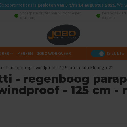
d. Jobopromotions is
gesloten van 3 t/m 14 augustus 2026
. We 
Scherpste prijzen van NL door eigen
Persoonlijk ad
check_circle
check_circle
drukkerij
experts
Incl. btw
IRES
MERKEN
JOBO WORKWEAR
u - handopening - windproof - 125 cm - multi kleur gp-22
tti - regenboog parap
indproof - 125 cm - m
0
uit
5
(Gebaseerd op 0 reviews)