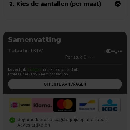
2. Kies de aantallen (per maat)
Samenvatting
€--,--
Totaal
incl.BTW
Per stuk
€ --,--
Levertijd:
5 dagen
na akkoord proefdruk
Express delivery?
Neem contact op!
OFFERTE AANVRAGEN
Gegarandeerd de laagste prijs op alle Jobo's
check
Advies artikelen