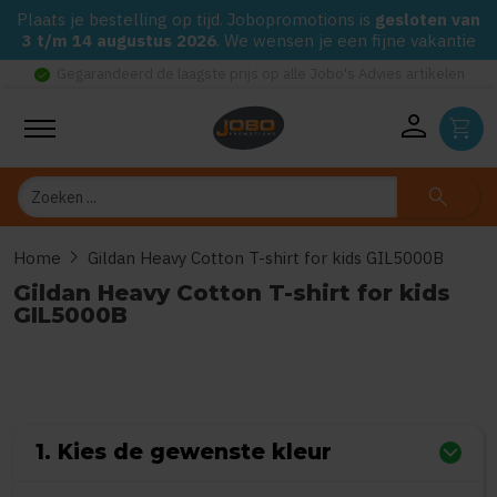
Plaats je bestelling op tijd. Jobopromotions is
gesloten van
3 t/m 14 augustus 2026
. We wensen je een fijne vakantie
check_circle
Gegarandeerd de laagste prijs op alle Jobo's Advies artikelen
person
shopping_cart
Zoeken
search
chevron_right
Home
Gildan Heavy Cotton T-shirt for kids GIL5000B
Gildan Heavy Cotton T-shirt for kids
GIL5000B
0
uit
5
(Gebaseerd op 0 reviews)
1. Kies de gewenste kleur