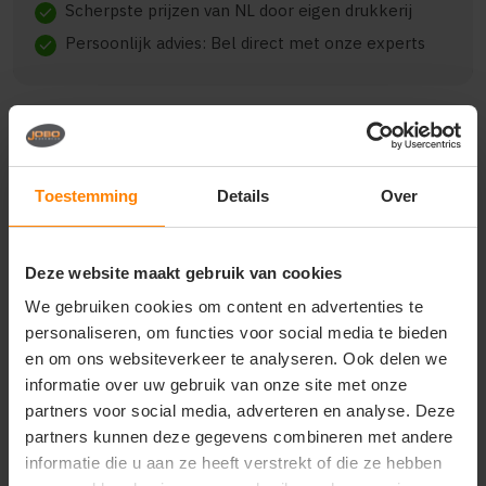
Scherpste prijzen van NL door eigen drukkerij
check
Persoonlijk advies: Bel direct met onze experts
check
Beschrijving
Reviews (0)
Toestemming
Details
Over
{"qty":150,"clr":"Indigo Blue","szs":{"L":150},"prnts":
Deze website maakt gebruik van cookies
[{"pp":"Voorzijde","pt":"Bedrukking","ct":"E\u00e9n
kleur"},
We gebruiken cookies om content en advertenties te
{"pp":"Achterzijde","pt":"Bedrukking","ct":"Drie
personaliseren, om functies voor social media te bieden
kleuren"}]}
en om ons websiteverkeer te analyseren. Ook delen we
informatie over uw gebruik van onze site met onze
partners voor social media, adverteren en analyse. Deze
partners kunnen deze gegevens combineren met andere
Vragen? Neem contact
informatie die u aan ze heeft verstrekt of die ze hebben
op met onze