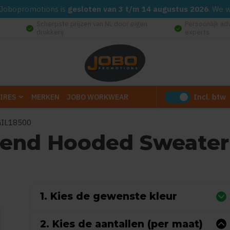
d. Jobopromotions is
gesloten van 3 t/m 14 augustus 2026
. We 
Scherpste prijzen van NL door eigen
Persoonlijk ad
check_circle
check_circle
drukkerij
experts
Incl. btw
IRES
MERKEN
JOBO WORKWEAR
GIL18500
lend Hooded Sweater
 0 reviews)
1. Kies de gewenste kleur
2. Kies de aantallen (per maat)