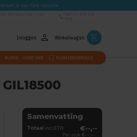
wensen je een fijne vakantie
vies: Bel direct met onze
Tel:+31 418 511
phone
972
person
shopping_cart
Inloggen
Winkelwagen
headset_mic
BLOGS
OVER ONS
KLANTENSERVICE
 GIL18500
Samenvatting
€--,--
Totaal
incl.BTW
Per stuk
€ --,--