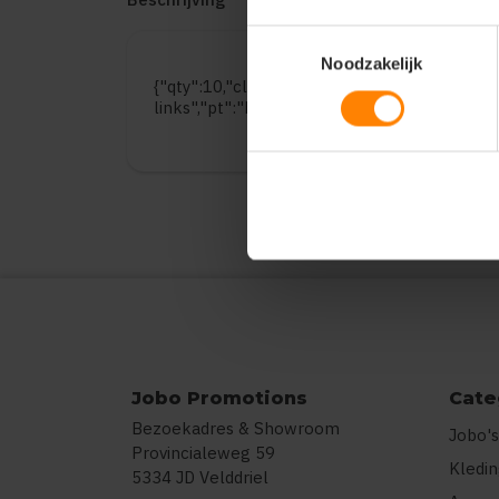
Toestemmingsselectie
Noodzakelijk
{"qty":10,"clr":"Gold","szs":{"L":10},"prnts":
links","pt":"Bedrukking","ct":"E\u00e9n kleu
Jobo Promotions
Cate
Bezoekadres & Showroom
Jobo's
Provincialeweg 59
Kledi
5334 JD Velddriel