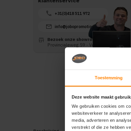
klantenservice
call
+31(0)418 511 972
mail
info@jobopromotions.nl
store
Bezoek onze showroom:
Provincialeweg 59 - Velddriel
Toestemming
Deze website maakt gebruik
We gebruiken cookies om cont
websiteverkeer te analyseren
media, adverteren en analys
verstrekt of die ze hebben v
Beschrijving
Reviews (0)