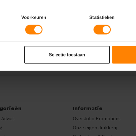
Voorkeuren
Statistieken
[{"pp":"Borst
r"}]}
Selectie toestaan
gorieën
Informatie
 Advies
Over Jobo Promotions
ng
Onze eigen drukkerij