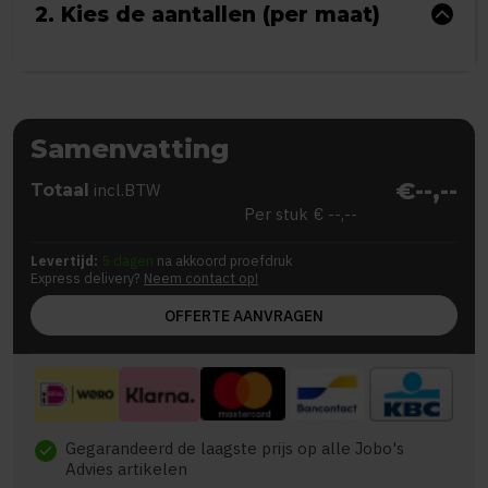
2. Kies de aantallen (per maat)
Samenvatting
€--,--
Totaal
incl.BTW
Per stuk
€ --,--
Levertijd:
5 dagen
na akkoord proefdruk
Express delivery?
Neem contact op!
OFFERTE AANVRAGEN
Gegarandeerd de laagste prijs op alle Jobo's
check
Advies artikelen