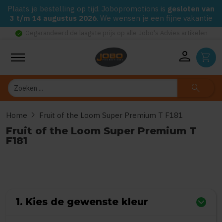
Plaats je bestelling op tijd. Jobopromotions is
gesloten van
3 t/m 14 augustus 2026
. We wensen je een fijne vakantie
check_circle
Gegarandeerd de laagste prijs op alle Jobo's Advies artikelen
person
shopping_cart
Zoeken
search
chevron_right
Home
Fruit of the Loom Super Premium T F181
Fruit of the Loom Super Premium T
F181
0
uit
5
(Gebaseerd op 0 reviews)
1. Kies de gewenste kleur