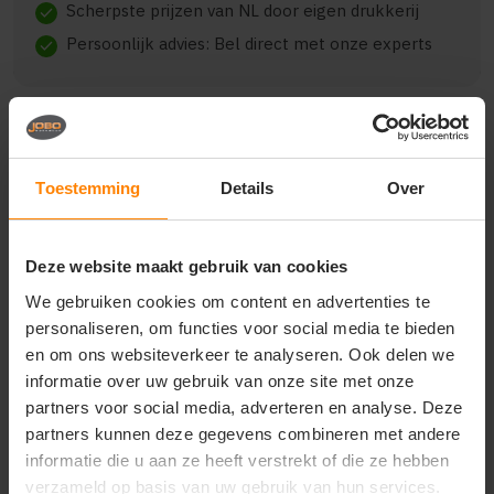
Scherpste prijzen van NL door eigen drukkerij
check
Persoonlijk advies: Bel direct met onze experts
check
Beschrijving
Reviews (0)
Toestemming
Details
Over
{"qty":10,"clr":"Classic Olive","szs":
Deze website maakt gebruik van cookies
{"S":3,"M":3,"L":2,"XL":2},"prnts":
[{"pp":"Achterzijde","pt":"Bedrukking","ct":"Vier of
We gebruiken cookies om content en advertenties te
meer kleuren"}]}
personaliseren, om functies voor social media te bieden
en om ons websiteverkeer te analyseren. Ook delen we
informatie over uw gebruik van onze site met onze
partners voor social media, adverteren en analyse. Deze
Vragen? Neem contact
partners kunnen deze gegevens combineren met andere
op met onze
informatie die u aan ze heeft verstrekt of die ze hebben
klantenservice
verzameld op basis van uw gebruik van hun services.