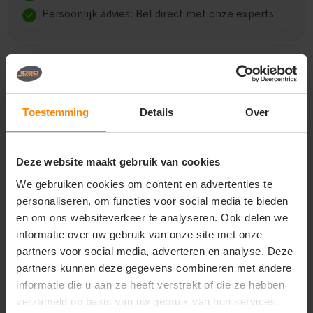
Persoonlijk advies: Bel direct met onze experts
check
Beschrijving
Reviews (0)
Toestemming
Details
Over
{"qty":6,"clr":"Lime","szs":
Deze website maakt gebruik van cookies
{"M":1,"L":1,"XL":3,"XXL":1},"prnts":
[{"pp":"Voorzijde","pt":"Bedrukking","ct":"Vier of
We gebruiken cookies om content en advertenties te
meer kleuren"}]}
personaliseren, om functies voor social media te bieden
en om ons websiteverkeer te analyseren. Ook delen we
informatie over uw gebruik van onze site met onze
partners voor social media, adverteren en analyse. Deze
Vragen? Neem contact
partners kunnen deze gegevens combineren met andere
op met onze
informatie die u aan ze heeft verstrekt of die ze hebben
klantenservice
verzameld op basis van uw gebruik van hun services.