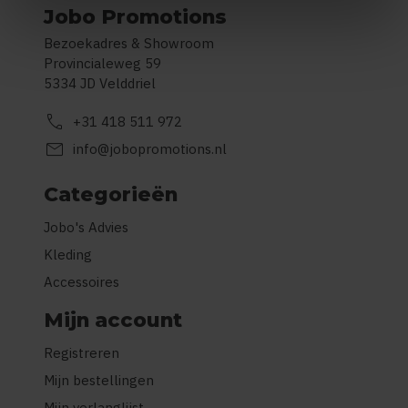
Jobo Promotions
Bezoekadres & Showroom
Provincialeweg 59
5334 JD Velddriel
call
+31 418 511 972
mail
info@jobopromotions.nl
Categorieën
Jobo's Advies
Kleding
Accessoires
Mijn account
Registreren
Mijn bestellingen
Mijn verlanglijst