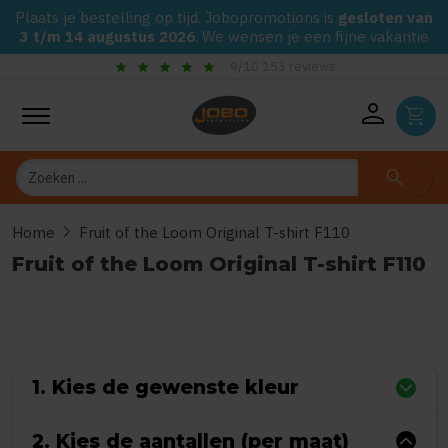
Plaats je bestelling op tijd. Jobopromotions is
gesloten van
3 t/m 14 augustus 2026
. We wensen je een fijne vakantie
check_circle
Gegarandeerd de laagste prijs op alle Jobo's Advies artik
person
shopping_cart
Zoeken
search
chevron_right
Home
Fruit of the Loom Original T-shirt F110
Fruit of the Loom Original T-shirt F110
0
uit
5
(Gebaseerd op 0 reviews)
1. Kies de gewenste kleur
2. Kies de aantallen (per maat)