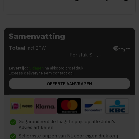
Samenvatting
€--,--
Totaal
incl.BTW
Per stuk
€ --,--
Levertijd:
5 dagen
na akkoord proefdruk
Express delivery?
Neem contact op!
OFFERTE AANVRAGEN
Gegarandeerd de laagste prijs op alle Jobo's
check
Advies artikelen
Scherpste prijzen van NL door eigen drukkerij
check