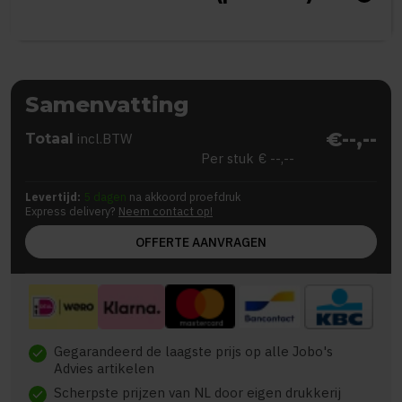
Samenvatting
€--,--
Totaal
incl.BTW
Per stuk
€ --,--
Levertijd:
5 dagen
na akkoord proefdruk
Express delivery?
Neem contact op!
OFFERTE AANVRAGEN
Gegarandeerd de laagste prijs op alle Jobo's
check
Advies artikelen
Scherpste prijzen van NL door eigen drukkerij
check