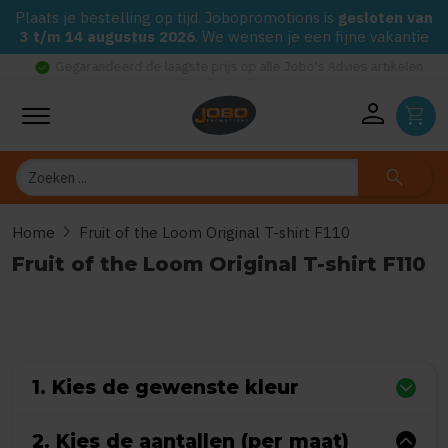
Plaats je bestelling op tijd. Jobopromotions is
gesloten van
3 t/m 14 augustus 2026
. We wensen je een fijne vakantie
check_circle
Gegarandeerd de laagste prijs op alle Jobo's Advies artikelen
person
shopping_cart
Zoeken
search
chevron_right
Home
Fruit of the Loom Original T-shirt F110
Fruit of the Loom Original T-shirt F110
0
uit
5
(Gebaseerd op 0 reviews)
1. Kies de gewenste kleur
2. Kies de aantallen (per maat)