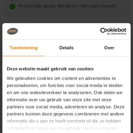
Persoonlijk advies: Bel direct met onze experts
check
Beschrijving
Reviews (0)
Toestemming
Details
Over
{"qty":16,"clr":"Brick Red","szs":
Deze website maakt gebruik van cookies
{"M":5,"L":9,"XL":2},"prnts":
[{"pp":"Voorzijde","pt":"Bedrukking","ct":"E\u00e9n
We gebruiken cookies om content en advertenties te
kleur"}]}
personaliseren, om functies voor social media te bieden
en om ons websiteverkeer te analyseren. Ook delen we
informatie over uw gebruik van onze site met onze
partners voor social media, adverteren en analyse. Deze
Vragen? Neem contact
partners kunnen deze gegevens combineren met andere
op met onze
informatie die u aan ze heeft verstrekt of die ze hebben
klantenservice
verzameld op basis van uw gebruik van hun services.