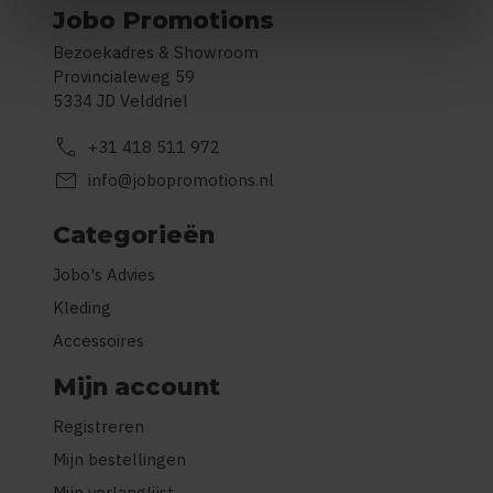
Jobo Promotions
Bezoekadres & Showroom
Provincialeweg 59
5334 JD Velddriel
call
+31 418 511 972
mail
info@jobopromotions.nl
Categorieën
Jobo's Advies
Kleding
Accessoires
Mijn account
Registreren
Mijn bestellingen
Mijn verlanglijst