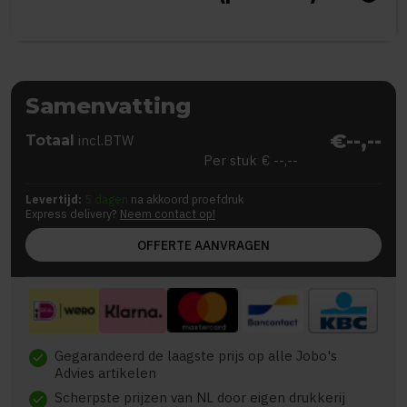
Samenvatting
€--,--
Totaal
incl.BTW
Per stuk
€ --,--
Levertijd:
5 dagen
na akkoord proefdruk
Express delivery?
Neem contact op!
OFFERTE AANVRAGEN
Gegarandeerd de laagste prijs op alle Jobo's
check
Advies artikelen
Scherpste prijzen van NL door eigen drukkerij
check