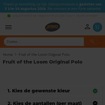
Plaats je bestelling op tijd. Jobopromotions is
gesloten van
3 t/m 14 augustus 2026
. We wensen je een fijne vakantie
check_circle
Gegarandeerd de laagste prijs op alle Jobo's Advies artikelen
person
shopping_cart
Zoeken
search
chevron_right
Home
Fruit of the Loom Original Polo
Fruit of the Loom Original Polo
0
uit
5
(Gebaseerd op 0 reviews)
1. Kies de gewenste kleur
2. Kies de aantallen (per maat)