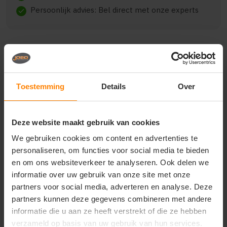
Persoonlijk advies: Bel direct met onze experts
check
Beschrijving
Reviews (0)
Toestemming
Details
Over
{"qty":19,"clr":"Deep Navy","szs":
{"L":3,"XL":14,"XXL":2},"prnts":[{"pp":"Borst
Deze website maakt gebruik van cookies
links","pt":"Bedrukking","ct":"Vier of meer kleuren"},
{"pp":"Achterzijde","pt":"Bedrukking","ct":"Vier of
We gebruiken cookies om content en advertenties te
meer kleuren"}]}
personaliseren, om functies voor social media te bieden
en om ons websiteverkeer te analyseren. Ook delen we
informatie over uw gebruik van onze site met onze
partners voor social media, adverteren en analyse. Deze
Vragen? Neem contact
partners kunnen deze gegevens combineren met andere
op met onze
informatie die u aan ze heeft verstrekt of die ze hebben
klantenservice
verzameld op basis van uw gebruik van hun services.