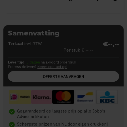
Samenvatting
€--,--
Totaal
incl.BTW
Per stuk
€ --,--
Levertijd:
5 dagen
na akkoord proefdruk
Express delivery?
Neem contact op!
OFFERTE AANVRAGEN
Gegarandeerd de laagste prijs op alle Jobo's
check
Advies artikelen
Scherpste prijzen van NL door eigen drukkerij
check