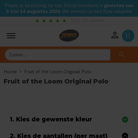
Plaats je bestelling op tijd. Jobopromotions is
gesloten van
3 t/m 14 augustus 2026
. We wensen je een fijne vakantie
star
star
star
star
star
chec
9/10 153 reviews
person
shopping_cart
Zoeken
search
chevron_right
Home
Fruit of the Loom Original Polo
Fruit of the Loom Original Polo
0
uit
5
(Gebaseerd op 0 reviews)
1. Kies de gewenste kleur
2. Kies de aantallen (per maat)