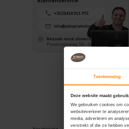
klantenservice
call
+31(0)418 511 972
mail
info@jobopromotions.nl
store
Bezoek onze showroom:
Provincialeweg 59 - Velddriel
Toestemming
Deze website maakt gebruik
We gebruiken cookies om cont
websiteverkeer te analyseren
media, adverteren en analys
verstrekt of die ze hebben v
Beschrijving
Reviews (0)