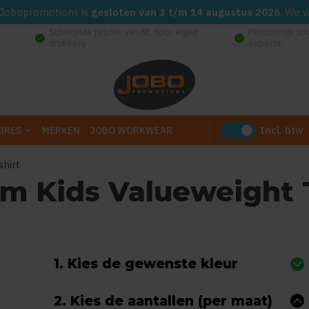
d. Jobopromotions is
gesloten van 3 t/m 14 augustus 2026
. We 
Scherpste prijzen van NL door eigen
Persoonlijk ad
check_circle
check_circle
drukkerij
experts
Incl. btw
IRES
MERKEN
JOBO WORKWEAR
shirt
om Kids Valueweight T
 0 reviews)
1. Kies de gewenste kleur
2. Kies de aantallen (per maat)