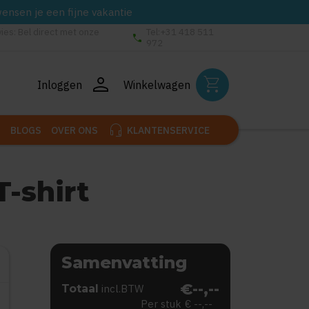
wensen je een fijne vakantie
vies: Bel direct met onze
Tel:+31 418 511
phone
972
person
shopping_cart
Inloggen
Winkelwagen
headset_mic
BLOGS
OVER ONS
KLANTENSERVICE
-shirt
Samenvatting
€--,--
Totaal
incl.BTW
Per stuk
€ --,--