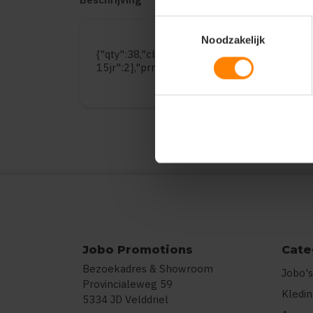
Toestemmingsselectie
Noodzakelijk
{"qty":38,"clr":"Kelly Green","szs":{"5-6jr":9
15jr":2},"prnts":[{"pp":"Voorzijde","pt":"Bed
Jobo Promotions
Cate
Bezoekadres & Showroom
Jobo's
Provincialeweg 59
Kledi
5334 JD Velddriel