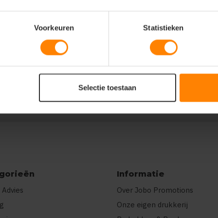
Voorkeuren
Statistieken
,"7-8jr":10,"9-11jr":10,"12-13jr":7,"14-
rukking","ct":"E\u00e9n kleur"}]}
Selectie toestaan
gorieën
Informatie
 Advies
Over Jobo Promotions
ng
Onze eigen drukkerij