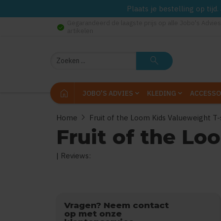
Plaats je bestelling op tij
Gegarandeerd de laagste prijs op alle Jobo's Advies
check_circle
artikelen
Zoeken
search
home
JOBO'S ADVIES
KLEDING
ACCESSO
chevron_right
Home
Fruit of the Loom Kids Valueweight T-
Fruit of the Lo
| Reviews:
0
uit
5
(Gebaseerd op
Vragen? Neem contact
op met onze