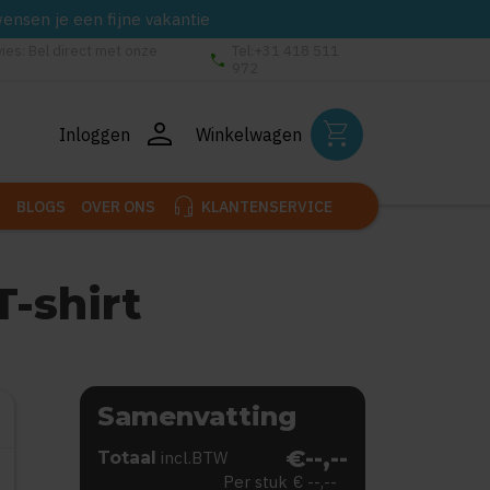
wensen je een fijne vakantie
vies: Bel direct met onze
Tel:+31 418 511
phone
972
person
shopping_cart
Inloggen
Winkelwagen
headset_mic
BLOGS
OVER ONS
KLANTENSERVICE
-shirt
Samenvatting
€--,--
Totaal
incl.BTW
Per stuk
€ --,--