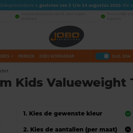
d. Jobopromotions is
gesloten van 3 t/m 14 augustus 2026
. We 
Scherpste prijzen van NL door eigen
Persoonlijk ad
check_circle
check_circle
drukkerij
experts
Incl. btw
IRES
MERKEN
JOBO WORKWEAR
shirt
om Kids Valueweight T
 0 reviews)
1. Kies de gewenste kleur
2. Kies de aantallen (per maat)