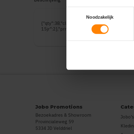
Toestemmingsselectie
Noodzakelijk
{"qty":38,"clr":"Azure Blue","szs":{"5-6jr":9,
15jr":2},"prnts":[{"pp":"Borst links","pt":"B
Jobo Promotions
Cate
Bezoekadres & Showroom
Jobo's
Provincialeweg 59
Kledi
5334 JD Velddriel