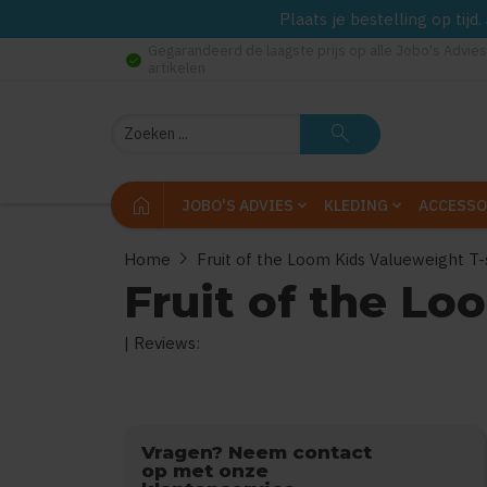
Plaats je bestelling op tij
Gegarandeerd de laagste prijs op alle Jobo's Advies
check_circle
artikelen
Zoeken
search
home
JOBO'S ADVIES
KLEDING
ACCESSO
chevron_right
Home
Fruit of the Loom Kids Valueweight T-
Fruit of the Lo
| Reviews:
0
uit
5
(Gebaseerd op
Vragen? Neem contact
op met onze