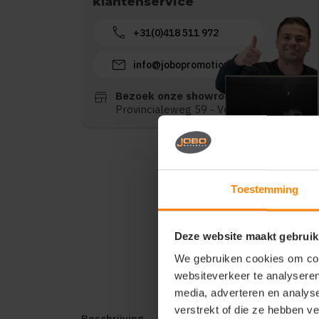
klantenservice
call
+31(0)418 511 972
mail
info@jobopromotions.nl
store
Bezoek onze showroom:
Provincialeweg 59 - Velddriel
Toestemming
Deze website maakt gebruik
We gebruiken cookies om cont
websiteverkeer te analyseren
media, adverteren en analys
verstrekt of die ze hebben v
Beschrijving
Reviews (0)