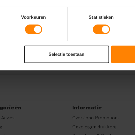
Voorkeuren
Statistieken
"7-8jr":10,"9-11jr":10,"12-13jr":7,"14-
edrukking","ct":"E\u00e9n kleur"}]}
Selectie toestaan
gorieën
Informatie
 Advies
Over Jobo Promotions
ng
Onze eigen drukkerij