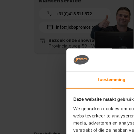
klantenservice
call
+31(0)418 511 972
mail
info@jobopromotions.nl
store
Bezoek onze showroom:
Provincialeweg 59 - Velddriel
Toestemming
Deze website maakt gebruik
We gebruiken cookies om cont
websiteverkeer te analyseren
media, adverteren en analys
verstrekt of die ze hebben v
Beschrijving
Reviews (0)