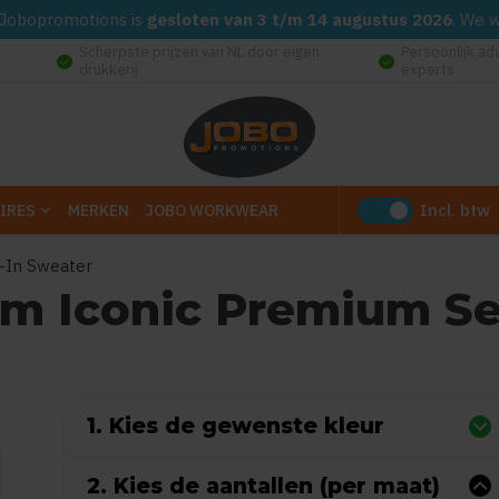
d. Jobopromotions is
gesloten van 3 t/m 14 augustus 2026
. We 
Scherpste prijzen van NL door eigen
Persoonlijk ad
check_circle
check_circle
drukkerij
experts
Incl. btw
IRES
MERKEN
JOBO WORKWEAR
t-In Sweater
oom Iconic Premium Se
 0 reviews)
1. Kies de gewenste kleur
2. Kies de aantallen (per maat)