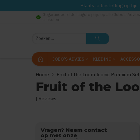
Plaats je bestelling op tij
Gegarandeerd de laagste prijs op alle Jobo's Advies
check_circle
artikelen
Zoeken
search
home
JOBO'S ADVIES
KLEDING
ACCESSO
chevron_right
Home
Fruit of the Loom Iconic Premium Se
Fruit of the L
| Reviews:
0
uit
5
(Gebaseerd op
Vragen? Neem contact
op met onze