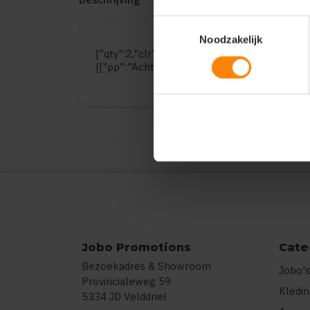
Toestemmingsselectie
Noodzakelijk
{"qty":2,"clr":"Classic Olive","szs":{"L":2},"prn
[{"pp":"Achterzijde","pt":"Bedrukking","ct":
Jobo Promotions
Cate
Bezoekadres & Showroom
Jobo's
Provincialeweg 59
Kledi
5334 JD Velddriel