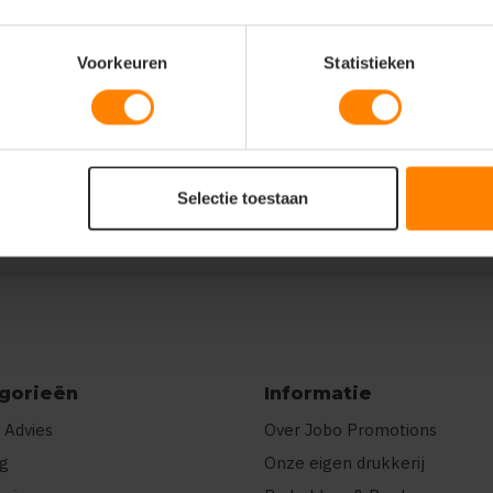
Voorkeuren
Statistieken
ts":
"Vier of meer kleuren"}]}
Selectie toestaan
gorieën
Informatie
 Advies
Over Jobo Promotions
ng
Onze eigen drukkerij