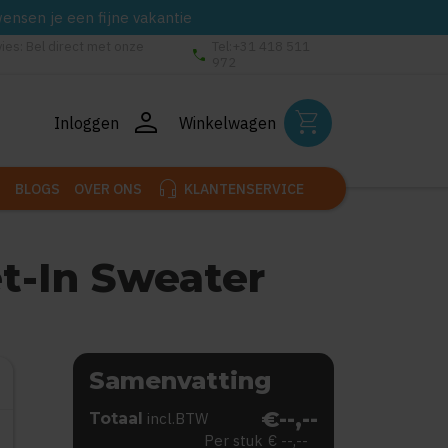
wensen je een fijne vakantie
vies: Bel direct met onze
Tel:+31 418 511
phone
972
person
shopping_cart
Inloggen
Winkelwagen
headset_mic
BLOGS
OVER ONS
KLANTENSERVICE
t-In Sweater
Samenvatting
€--,--
Totaal
incl.BTW
Per stuk
€ --,--