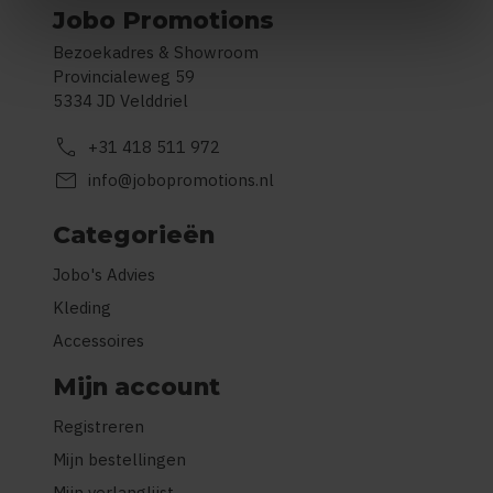
Jobo Promotions
Bezoekadres & Showroom
Provincialeweg 59
5334 JD Velddriel
call
+31 418 511 972
mail
info@jobopromotions.nl
Categorieën
Jobo's Advies
Kleding
Accessoires
Mijn account
Registreren
Mijn bestellingen
Mijn verlanglijst