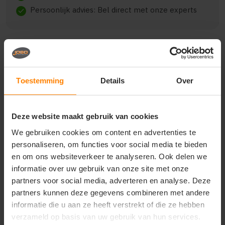
Persoonlijk advies: Bel direct met onze experts
check
Beschrijving
Reviews (0)
Toestemming
Details
Over
{"qty":250,"clr":"Navy","szs":
Deze website maakt gebruik van cookies
{"S":25,"M":50,"L":100,"XL":50,"XXL":25},"prnts":
[{"pp":"Borst links","pt":"Bedrukking","ct":"Drie
We gebruiken cookies om content en advertenties te
kleuren"}]}
personaliseren, om functies voor social media te bieden
en om ons websiteverkeer te analyseren. Ook delen we
informatie over uw gebruik van onze site met onze
partners voor social media, adverteren en analyse. Deze
Vragen? Neem contact
partners kunnen deze gegevens combineren met andere
op met onze
informatie die u aan ze heeft verstrekt of die ze hebben
klantenservice
verzameld op basis van uw gebruik van hun services.