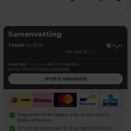
Samenvatting
€--,--
Totaal
incl.BTW
Per stuk
€ --,--
Levertijd:
5 dagen
na akkoord proefdruk
Express delivery?
Neem contact op!
OFFERTE AANVRAGEN
Gegarandeerd de laagste prijs op alle Jobo's
check
Advies artikelen
Scherpste prijzen van NL door eigen drukkerij
check