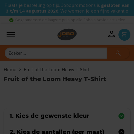
Plaats je bestelling op tijd. Jobopromotions is
gesloten van
3 t/m 14 augustus 2026
. We wensen je een fijne vakantie
check_circle
Gegarandeerd de laagste prijs op alle Jobo's Advies artikelen
person
shopping_cart
Zoeken
search
chevron_right
Home
Fruit of the Loom Heavy T-Shirt
Fruit of the Loom Heavy T-Shirt
0
uit
5
(Gebaseerd op 0 reviews)
1. Kies de gewenste kleur
2. Kies de aantallen (per maat)