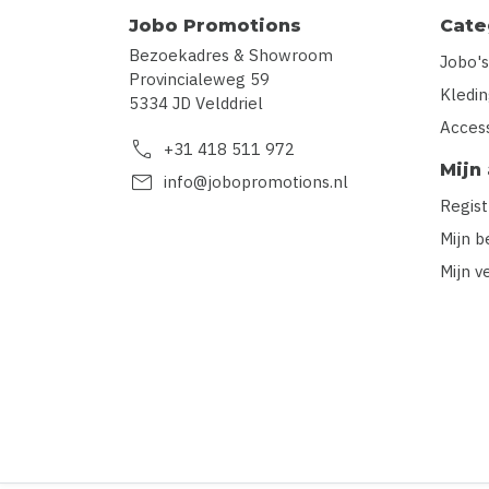
Jobo Promotions
Cate
Bezoekadres & Showroom
Jobo's
Provincialeweg 59
Kledi
5334 JD Velddriel
Acces
call
+31 418 511 972
Mijn
mail
info@jobopromotions.nl
Regis
Mijn b
Mijn v