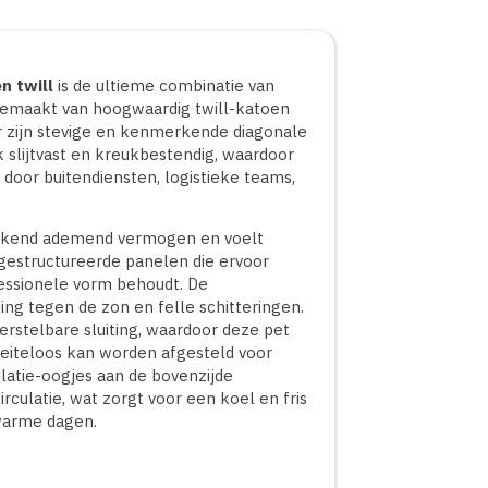
n twill
is de ultieme combinatie van
 Gemaakt van hoogwaardig twill-katoen
or zijn stevige en kenmerkende diagonale
k slijtvast en kreukbestendig, waardoor
ik door buitendiensten, logistieke teams,
stekend ademend vermogen en voelt
n gestructureerde panelen die ervoor
ofessionele vorm behoudt. De
g tegen de zon en felle schitteringen.
erstelbare sluiting, waardoor deze pet
eiteloos kan worden afgesteld voor
atie-oogjes aan de bovenzijde
culatie, wat zorgt voor een koel en fris
warme dagen.