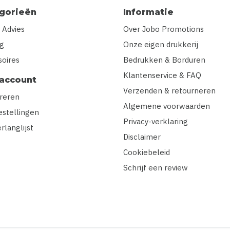
gorieën
Informatie
 Advies
Over Jobo Promotions
ng
Onze eigen drukkerij
soires
Bedrukken & Borduren
Klantenservice & FAQ
 account
Verzenden & retourneren
treren
Algemene voorwaarden
estellingen
Privacy-verklaring
erlanglijst
Disclaimer
Cookiebeleid
Schrijf een review