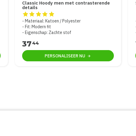
Classic Hoody men met contrasterende
details
e 5
De beoordeling van dit product is
5
van de 5
Materiaal: Katoen / Polyester
Fit: Modern fit
Eigenschap: Zachte stof
37
44
PERSONALISEER
NU