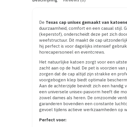
De
Texas cap unisex gemaakt van katoene
duurzaamheid, comfort en een casual stijl.
(keperstof), onderscheidt deze pet zich do
weefstructuur. Dit maakt de cap uitzonderlij
hij perfect is voor dagelijks intensief gebru
horecapersoneel en eventcrews.
Het natuurlijke katoen zorgt voor een uit
zacht aan op de huid. De pet is voorzien va
zorgen dat de cap altijd zijn strakke en pr
voorgebogen klep biedt optimale beschermin
Aan de achterzijde bevindt zich een handig v
een universele unisex-pasvorm heeft die mo
zowel dames als heren. De omzoomde ventil
garanderen bovendien een constante luchtcir
gevoel tijdens actieve werkzaamheden op 
Perfect voor: