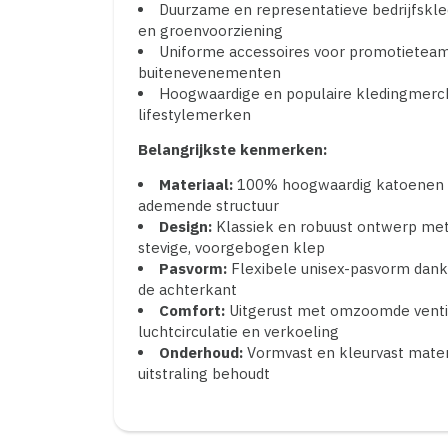
Duurzame en representatieve bedrijfskled
en groenvoorziening
Uniforme accessoires voor promotieteam
buitenevenementen
Hoogwaardige en populaire kledingmerch
lifestylemerken
Belangrijkste kenmerken:
Materiaal:
100% hoogwaardig katoenen tw
ademende structuur
Design:
Klassiek en robuust ontwerp met
stevige, voorgebogen klep
Pasvorm:
Flexibele unisex-pasvorm dankz
de achterkant
Comfort:
Uitgerust met omzoomde ventil
luchtcirculatie en verkoeling
Onderhoud:
Vormvast en kleurvast materi
uitstraling behoudt