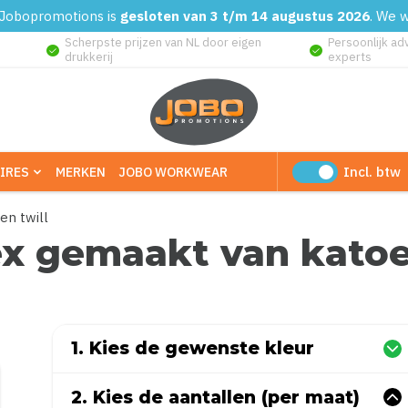
d. Jobopromotions is
gesloten van 3 t/m 14 augustus 2026
. We 
Scherpste prijzen van NL door eigen
Persoonlijk ad
check_circle
check_circle
drukkerij
experts
Incl. btw
IRES
MERKEN
JOBO WORKWEAR
en twill
ex gemaakt van katoe
(Gebaseerd op 0 reviews)
1. Kies de gewenste kleur
2. Kies de aantallen (per maat)