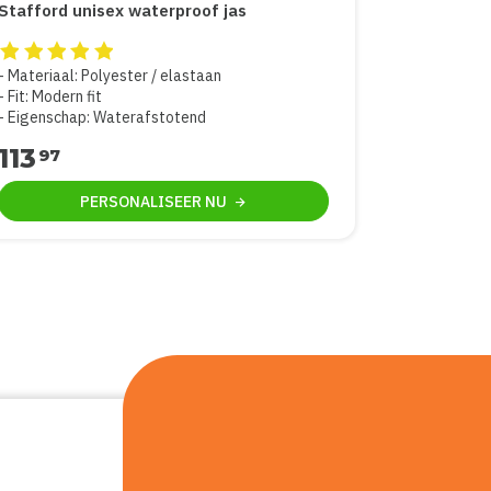
Stafford unisex waterproof jas
De beoordeling van dit product is
5
van de 5
Materiaal: Polyester / elastaan
Fit: Modern fit
Eigenschap: Waterafstotend
113
97
PERSONALISEER
NU