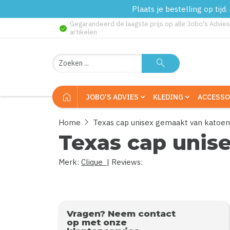
Plaats je bestelling op tij
Gegarandeerd de laagste prijs op alle Jobo's Advies
check_circle
artikelen
Zoeken
search
home
JOBO'S ADVIES
KLEDING
ACCESSO
chevron_right
Home
Texas cap unisex gemaakt van katoen
Texas cap unis
Merk:
Clique
| Reviews:
0
uit
5
Vragen? Neem contact
op met onze