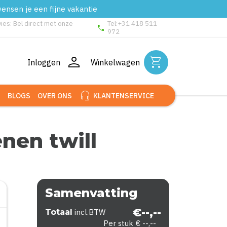
wensen je een fijne vakantie
vies: Bel direct met onze
Tel:+31 418 511
phone
972
person
shopping_cart
Inloggen
Winkelwagen
headset_mic
BLOGS
OVER ONS
KLANTENSERVICE
nen twill
Samenvatting
€--,--
Totaal
incl.BTW
Per stuk
€ --,--