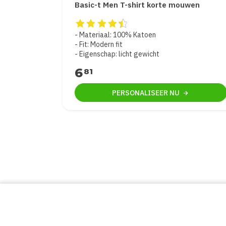
Basic-t Men T-shirt korte mouwen
De beoordeling van dit product is
4.5
van d
Materiaal: 100% Katoen
Fit: Modern fit
Eigenschap: licht gewicht
6
81
PERSONALISEER
NU