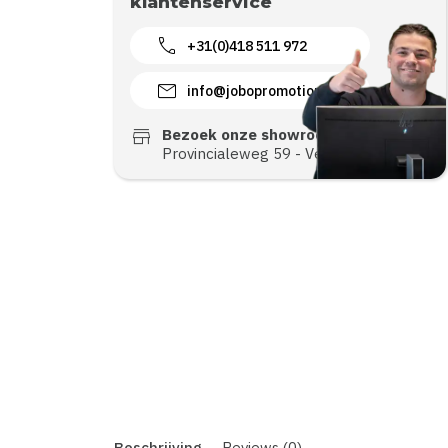
klantenservice
call
+31(0)418 511 972
mail
info@jobopromotions.nl
store
Bezoek onze showroom:
Provincialeweg 59 - Velddriel
Beschrijving
Reviews (0)