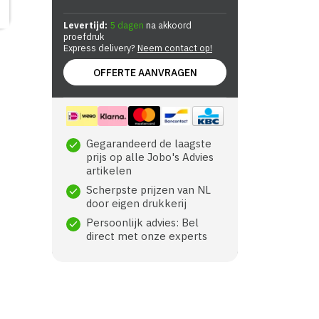
Levertijd:
5 dagen
na akkoord
proefdruk
Express delivery?
Neem contact op!
OFFERTE AANVRAGEN
Gegarandeerd de laagste
check
prijs op alle Jobo's Advies
artikelen
Scherpste prijzen van NL
check
door eigen drukkerij
Persoonlijk advies: Bel
check
direct met onze experts