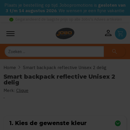
Plaats je bestelling op tijd. Jobopromotions is
gesloten van
3 t/m 14 augustus 2026
. We wensen je een fijne vakantie
check_circle
Gegarandeerd de laagste prijs op alle Jobo's Advies artikelen
person
shopping_cart
Zoeken
search
chevron_right
Home
Smart backpack reflective Unisex 2 delig
Smart backpack reflective Unisex 2
delig
Merk:
Clique
0
uit
5
(Gebaseerd op 0 reviews)
1. Kies de gewenste kleur