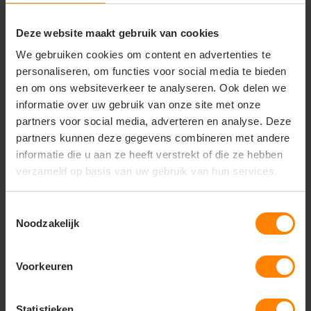
innovatieve, volledig reflecterende buitenlaag
Veiligheid:
Extreme zichtbaarheid in het donker
en bij slechte weersomstandigheden
Deze website maakt gebruik van cookies
Comfort:
Gewatteerd rugpaneel en
We gebruiken cookies om content en advertenties te
ergonomische, verstelbare schouderbanden
personaliseren, om functies voor social media te bieden
Duurzaamheid:
Duurzaam geproduceerd en
en om ons websiteverkeer te analyseren. Ook delen we
volledig PVC-vrij materiaal
Pasvorm:
Unisex model, de ultieme keuze voor
informatie over uw gebruik van onze site met onze
een actieve en veilige levensstijl
partners voor social media, adverteren en analyse. Deze
partners kunnen deze gegevens combineren met andere
informatie die u aan ze heeft verstrekt of die ze hebben
verzameld op basis van uw gebruik van hun services.
Vragen? Neem contact
op met onze
Toestemmingsselectie
klantenservice
Noodzakelijk
call
+31(0)418 511 972
Voorkeuren
mail
info@jobopromotions.nl
Statistieken