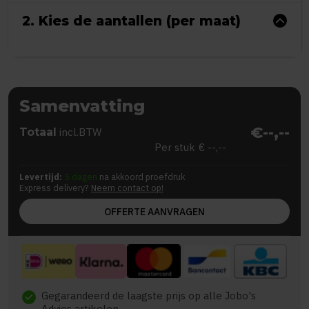
2. Kies de aantallen (per maat)
Samenvatting
€--,--
Totaal
incl.BTW
Per stuk
€ --,--
Levertijd:
5 dagen
na akkoord proefdruk
Express delivery?
Neem contact op!
OFFERTE AANVRAGEN
Gegarandeerd de laagste prijs op alle Jobo's
check
Advies artikelen