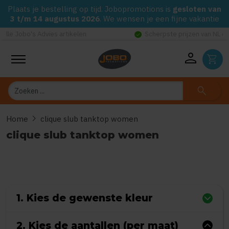
Plaats je bestelling op tijd. Jobopromotions is
gesloten van
3 t/m 14 augustus 2026
. We wensen je een fijne vakantie
check_circle
Scherpste prijzen van NL door eigen drukkerij
person
shopping_cart
Zoeken
search
chevron_right
Home
clique slub tanktop women
clique slub tanktop women
0
uit
5
(Gebaseerd op 0 reviews)
1. Kies de gewenste kleur
2. Kies de aantallen (per maat)