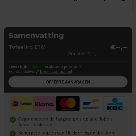
Samenvatting
€--,--
Totaal
incl.BTW
Per stuk
€ --,--
Levertijd:
5 dagen
na akkoord proefdruk
Express delivery?
Neem contact op!
OFFERTE AANVRAGEN
Gegarandeerd de laagste prijs op alle Jobo's
check
Advies artikelen
Scherpste prijzen van NL door eigen drukkerij
check