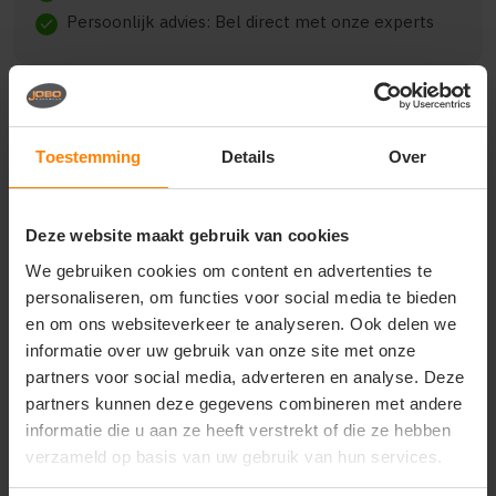
Persoonlijk advies: Bel direct met onze experts
check
Toestemming
Details
Over
Beschrijving
Reviews (0)
Deze website maakt gebruik van cookies
{"qty":17,"clr":"zwart","szs":
{"xs":5,"s":5,"m":3,"l":2,"xl":2},"prnts":[]}
We gebruiken cookies om content en advertenties te
personaliseren, om functies voor social media te bieden
en om ons websiteverkeer te analyseren. Ook delen we
informatie over uw gebruik van onze site met onze
Vragen? Neem contact
partners voor social media, adverteren en analyse. Deze
op met onze
partners kunnen deze gegevens combineren met andere
klantenservice
informatie die u aan ze heeft verstrekt of die ze hebben
verzameld op basis van uw gebruik van hun services.
call
+31(0)418 511 972