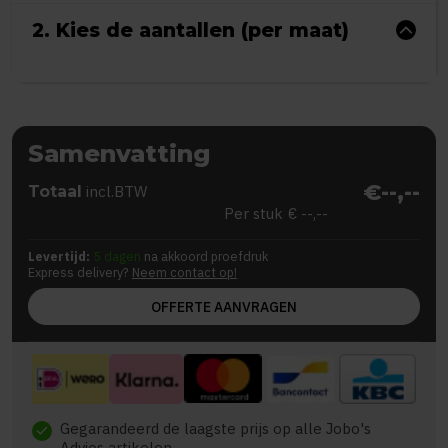
2. Kies de aantallen (per maat)
Samenvatting
€--,--
Totaal
incl.BTW
Per stuk
€ --,--
Levertijd:
5 dagen
na akkoord proefdruk
Express delivery?
Neem contact op!
OFFERTE AANVRAGEN
Gegarandeerd de laagste prijs op alle Jobo's
check
Advies artikelen