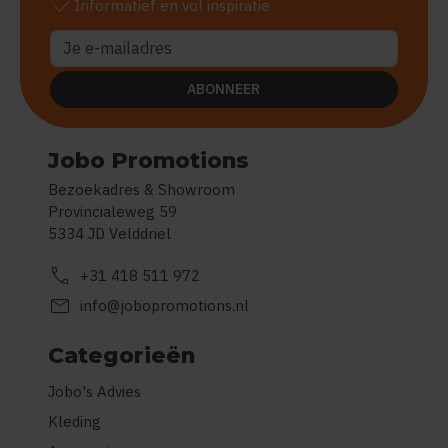
check
Informatief en vol inspiratie
ABONNEER
Jobo Promotions
Bezoekadres & Showroom
Provincialeweg 59
5334 JD Velddriel
call
+31 418 511 972
mail
info@jobopromotions.nl
Categorieën
Jobo's Advies
Kleding