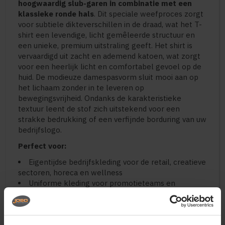
hoogwaardig slub-garen in combinatie met een
klassieke ronde hals
. Dit speciale weefproces zorgt
voor subtiele dikteverschillen in de draad, wat het T-
shirt een levendige, licht gemêleerde structuur en
een unieke, premium uitstraling geeft. Het shirt is
vervaardigd uit zacht en ademend katoen, wat zorgt
voor een heerlijk licht en comfortabel gevoel op de
huid. De modieuze damespasvorm sluit mooi aan op
het lichaam zonder in te leveren op
bewegingsvrijheid. Ondanks de karakteristieke
textuur leent de stof zich uitstekend voor een
strakke bedrukking of een verfijnde borduring van uw
bedrijfslogo.
Perfect voor:
Eigentijdse bedrijfskleding voor de retail, creatieve
sectoren, horeca en wellness
Uniforme kleding voor promotieteams en
hospitality op zoek naar een modieuze twist
Premium merchandise en representatieve
vrijetijdskleding voor dames