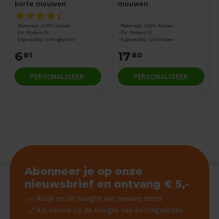
korte mouwen
mouwen
De beoordeling van dit product is
4.5
van de 5
Materiaal: 100% Katoen
Materiaal: 100% Katoen
Fit: Modern fit
Fit: Modern fit
Eigenschap: licht gewicht
Eigenschap: 1/4 knopen
6
17
81
80
PERSONALISEER
PERSONALISEER
Abonneer je op onze
nieuwsbrief en ontvang € 5,-
check
Altijd op de hoogte van nieuwe items
check
Als eerste op de hoogte van kortingsacties