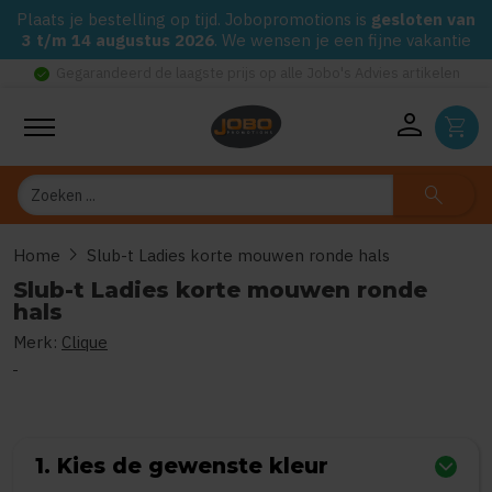
Plaats je bestelling op tijd. Jobopromotions is
gesloten van
3 t/m 14 augustus 2026
. We wensen je een fijne vakantie
check_circle
Gegarandeerd de laagste prijs op alle Jobo's Advies artikelen
person
shopping_cart
Zoeken
search
chevron_right
Home
Slub-t Ladies korte mouwen ronde hals
Slub-t Ladies korte mouwen ronde
hals
Merk:
Clique
0
uit
5
(Gebaseerd op 0 reviews)
1. Kies de gewenste kleur