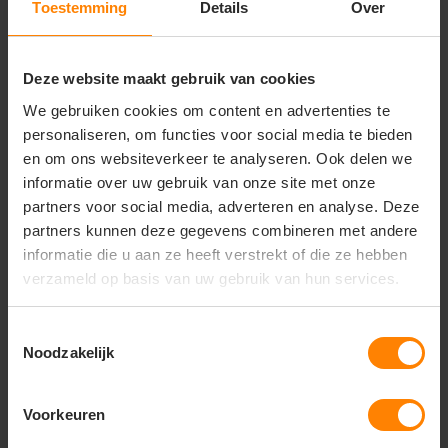
Toestemming
Details
Over
Belangrijkste kenmerken:
Materiaal:
100% hoogwaardig slub-katoen met
een unieke, levendige textuur
Deze website maakt gebruik van cookies
Design:
Eigentijds ontwerp met korte mouwen en
een mooi afgewerkte ronde hals
We gebruiken cookies om content en advertenties te
Pasvorm:
Specifieke, licht getailleerde
personaliseren, om functies voor social media te bieden
damespasvorm (Ladies fit) voor een mooi silhouet
en om ons websiteverkeer te analyseren. Ook delen we
Comfort:
Lichtgewicht, ademend en
informatie over uw gebruik van onze site met onze
kreukherstellend materiaal dat zacht aanvoelt
partners voor social media, adverteren en analyse. Deze
Afwerking:
Duurzame zoom- en halsafwerking,
partners kunnen deze gegevens combineren met andere
uitermate geschikt voor personalisatie
informatie die u aan ze heeft verstrekt of die ze hebben
verzameld op basis van uw gebruik van hun services.
Vragen? Neem contact
Toestemmingsselectie
Noodzakelijk
op met onze
klantenservice
Voorkeuren
call
+31(0)418 511 972