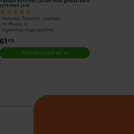
Padded softshell jacket men gewatteerd
softshell jack
De beoordeling van dit product is
5
van de 5
Materiaal: Polyester / elastaan
Fit: Modern fit
Eigenschap: Hoge kwaliteit
61
02
PERSONALISEER
NU