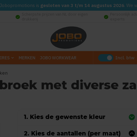
d. Jobopromotions is
gesloten van 3 t/m 14 augustus 2026
. We 
Scherpste prijzen van NL door eigen
Persoonlijk ad
check_circle
check_circle
drukkerij
experts
Incl. btw
IRES
MERKEN
JOBO WORKWEAR
kken
 broek met diverse z
(Gebaseerd op 0 reviews)
1. Kies de gewenste kleur
2. Kies de aantallen (per maat)