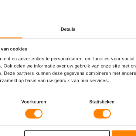
r heren en dames in de bouw, logistiek
teams, evenementencrews en
Details
leding voor actieve vakmensen
 van cookies
ndige zakken voor gereedschap,
ent en advertenties te personaliseren, om functies voor social
. Ook delen we informatie over uw gebruik van onze site met on
rsterkte stiksels voor intensief
e. Deze partners kunnen deze gegevens combineren met andere i
x-pasvorm geschikt voor heren en
erzameld op basis van uw gebruik van hun services.
 tijdens actieve werkzaamheden en
Voorkeuren
Statistieken
ke bedrukking of borduring van een