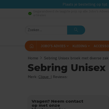
Plaats je bestelling op tij
Gegarandeerd de laagste prijs op alle Jobo's Advies
check_circle
artikelen
Zoeken
search
home
JOBO'S ADVIES
KLEDING
ACCESSO
chevron_right
Home
Sebring Unisex broek met diverse za
Sebring Unisex
Merk:
Clique
| Reviews:
0
uit
5
Vragen? Neem contact
op met onze