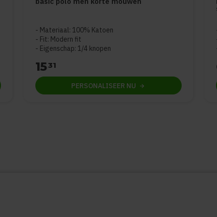
basic polo men korte mouwen
e 5
Materiaal: 100% Katoen
Fit: Modern fit
Eigenschap: 1/4 knopen
15
31
PERSONALISEER
NU