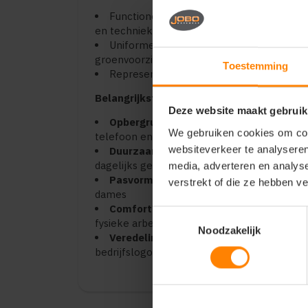
Functionele en duurzame werkkleding voo
en techniek
Uniforme werkkleding voor installatie
groenvoorziening
Toestemming
Representatieve en praktische bedrijfsk
Belangrijkste kenmerken:
Deze website maakt gebruik
Opbergruimte:
Uitgerust met diverse ha
We gebruiken cookies om cont
telefoon en accessoires
websiteverkeer te analyseren
Duurzaamheid:
Slijtvast materiaal met ve
dagelijks gebruik
media, adverteren en analys
Pasvorm:
Rechte en comfortabele unise
verstrekt of die ze hebben v
dames
Comfort:
Uitstekende bewegingsvrijheid
Toestemmingsselectie
fysieke arbeid
Noodzakelijk
Veredeling:
Zeer geschikt voor een strak
bedrijfslogo