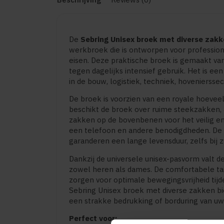
De
Sebring Unisex broek met diverse zak
werkbroek die is ontworpen voor professiona
eisen. Deze praktische broek is gemaakt va
tegen dagelijks intensief gebruik. Het is ee
in de bouw, logistiek, techniek, hoveniers
De broek is voorzien van een royale hoevee
beschikt de broek over ruime steekzakken,
zakken op de bovenbenen voor het veilig e
een telefoon en andere benodigdheden. De s
garanderen een lange levensduur, zelfs bi
Dankzij de universele unisex-pasvorm valt d
zowel heren als dames. De comfortabele ta
zorgen voor optimale bewegingsvrijheid tijd
Sebring Unisex broek met diverse zakken bi
een strakke bedrukking of borduring van uw 
Perfect voor: