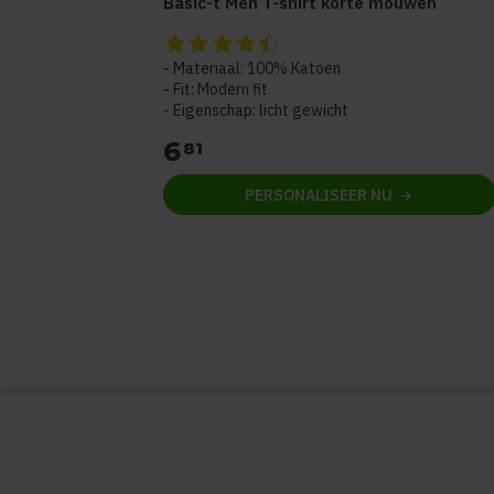
Basic-t Men T-shirt korte mouwen
De beoordeling van dit product is
4.5
van d
Materiaal: 100% Katoen
Fit: Modern fit
Eigenschap: licht gewicht
6
81
PERSONALISEER
NU