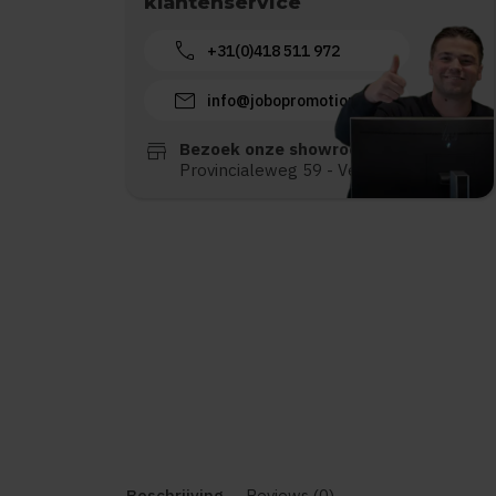
klantenservice
call
+31(0)418 511 972
mail
info@jobopromotions.nl
store
Bezoek onze showroom:
Provincialeweg 59 - Velddriel
Beschrijving
Reviews (0)