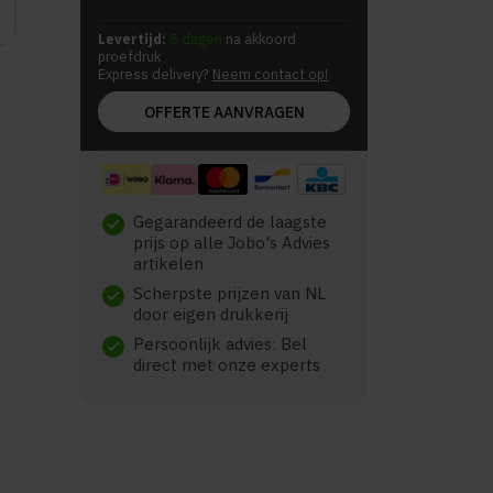
Levertijd:
5 dagen
na akkoord
proefdruk
Express delivery?
Neem contact op!
OFFERTE AANVRAGEN
Gegarandeerd de laagste
check
prijs op alle Jobo's Advies
artikelen
Scherpste prijzen van NL
check
door eigen drukkerij
Persoonlijk advies: Bel
check
direct met onze experts