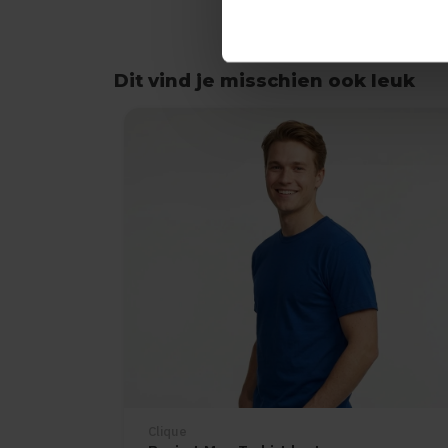
Dit vind je misschien ook leuk
Items van productcarrousel
Clique