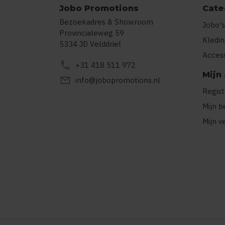
Jobo Promotions
Cate
Bezoekadres & Showroom
Jobo's
Provincialeweg 59
Kledi
5334 JD Velddriel
Acces
call
+31 418 511 972
Mijn
mail
info@jobopromotions.nl
Regis
Mijn b
Mijn v