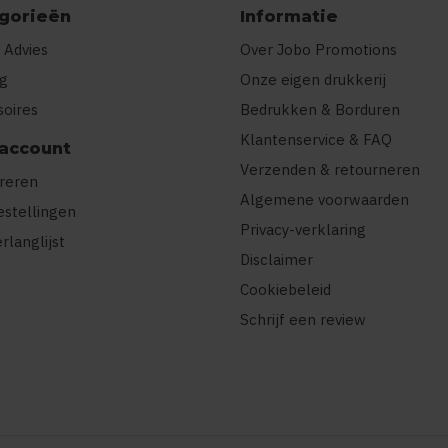
gorieën
Informatie
 Advies
Over Jobo Promotions
ng
Onze eigen drukkerij
soires
Bedrukken & Borduren
Klantenservice & FAQ
 account
Verzenden & retourneren
treren
Algemene voorwaarden
estellingen
Privacy-verklaring
erlanglijst
Disclaimer
Cookiebeleid
Schrijf een review