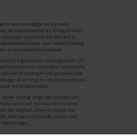
ken
is een veelzijdige en slijtvaste
ls die functionaliteit en draagcomfort
n duurzaam materiaal dat bestand is
n uitstekende keuze voor bedrijfskleding
sector en evenementenopbouw.
lheid slim geplaatste opbergzakken. Zo
 achterzakken en meerdere functionele
n geordend opbergen van gereedschap,
tevige afwerking en versterkte stiksels
j zware werkzaamheden.
e broek prettig langs het lichaam van
illeband en het doordachte ontwerp
ens het bukken, tillen en lopen. De
edt daarnaast voldoende ruimte voor
bedrijfslogo.