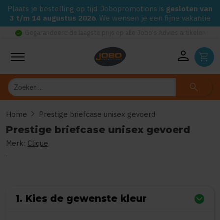
Plaats je bestelling op tijd. Jobopromotions is
gesloten van
3 t/m 14 augustus 2026
. We wensen je een fijne vakantie
check_circle
Gegarandeerd de laagste prijs op alle Jobo's Advies artikelen
person
shopping_cart
Zoeken
search
chevron_right
Home
Prestige briefcase unisex gevoerd
Prestige briefcase unisex gevoerd
Merk:
Clique
0
uit
5
(Gebaseerd op 0 reviews)
1. Kies de gewenste kleur