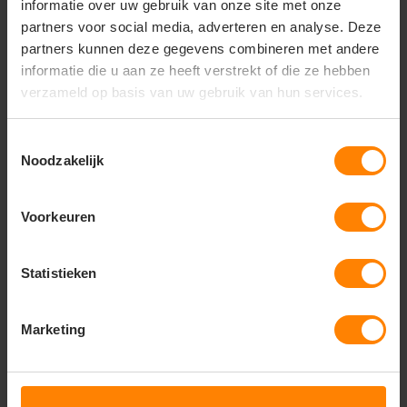
informatie over uw gebruik van onze site met onze
Uitstekend geschikt voor bedrukken en
partners voor social media, adverteren en analyse. Deze
borduren
partners kunnen deze gegevens combineren met andere
Materiaal:
300D Polyester met TPE-backing en
informatie die u aan ze heeft verstrekt of die ze hebben
100% polyester voering
verzameld op basis van uw gebruik van hun services.
Duurzaamheid:
PU-gecoate boven-, onder- en
zijkanten voor extra stevigheid
Design:
Stijlvol ontwerp met SBS-ritssluitingen op
Toestemmingsselectie
het hoofd- en voorvak
Noodzakelijk
Comfort:
Gevoerd binnenvak voor extra
bescherming van apparatuur
Afwerking:
Luxe schouderriem met mat zilveren
Voorkeuren
metalen clips
Eigenschappen:
Volledig PVC-vrij gefabriceerd
Pasvorm:
Unisex model met een inhoud van ca. 8
Statistieken
liter (39x31x9 cm)
Marketing
Vragen? Neem contact
op met onze