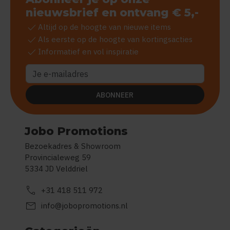
nieuwsbrief en ontvang € 5,-
check
Altijd op de hoogte van nieuwe items
check
Als eerste op de hoogte van kortingsacties
check
Informatief en vol inspiratie
ABONNEER
Jobo Promotions
Bezoekadres & Showroom
Provincialeweg 59
5334 JD Velddriel
call
+31 418 511 972
mail
info@jobopromotions.nl