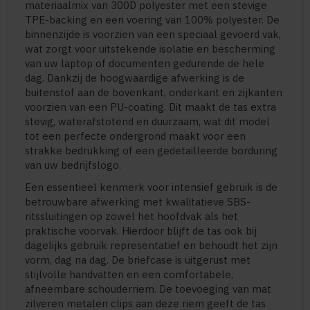
materiaalmix van 300D polyester met een stevige
TPE-backing en een voering van 100% polyester. De
binnenzijde is voorzien van een speciaal gevoerd vak,
wat zorgt voor uitstekende isolatie en bescherming
van uw laptop of documenten gedurende de hele
dag. Dankzij de hoogwaardige afwerking is de
buitenstof aan de bovenkant, onderkant en zijkanten
voorzien van een PU-coating. Dit maakt de tas extra
stevig, waterafstotend en duurzaam, wat dit model
tot een perfecte ondergrond maakt voor een
strakke bedrukking of een gedetailleerde borduring
van uw bedrijfslogo.
Een essentieel kenmerk voor intensief gebruik is de
betrouwbare afwerking met kwalitatieve SBS-
ritssluitingen op zowel het hoofdvak als het
praktische voorvak. Hierdoor blijft de tas ook bij
dagelijks gebruik representatief en behoudt het zijn
vorm, dag na dag. De briefcase is uitgerust met
stijlvolle handvatten en een comfortabele,
afneembare schouderriem. De toevoeging van mat
zilveren metalen clips aan deze riem geeft de tas