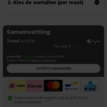
2. Kies de aantallen (per maat)
Samenvatting
€--,--
Totaal
incl.BTW
Per stuk
€ --,--
Levertijd:
5 dagen
na akkoord proefdruk
Express delivery?
Neem contact op!
OFFERTE AANVRAGEN
Gegarandeerd de laagste prijs op alle Jobo's
check
Advies artikelen