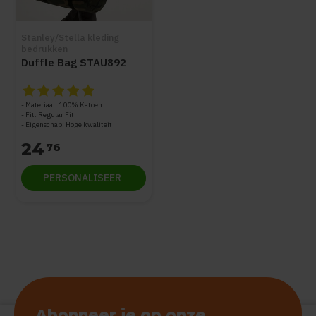
Stanley/Stella kleding
bedrukken
Duffle Bag STAU892
De beoordeling van dit product is
5
van de 5
Materiaal: 100% Katoen
Fit: Regular Fit
Eigenschap: Hoge kwaliteit
24
76
PERSONALISEER
Abonneer je op onze