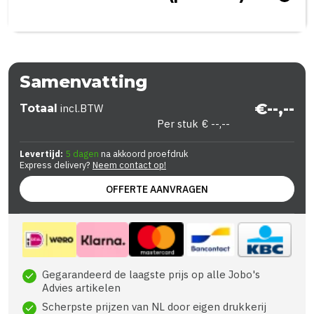
Samenvatting
€--,--
Totaal
incl.BTW
Per stuk
€ --,--
Levertijd:
5 dagen
na akkoord proefdruk
Express delivery?
Neem contact op!
OFFERTE AANVRAGEN
Gegarandeerd de laagste prijs op alle Jobo's
check
Advies artikelen
Scherpste prijzen van NL door eigen drukkerij
check