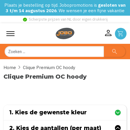
Plaats je bestelling op tijd. Jobopromotions is
gesloten van
3 t/m 14 augustus 2026
. We wensen je een fijne vakantie
check_circle
Scherpste prijzen van NL door eigen drukkerij
person
shopping_cart
Zoeken
search
chevron_right
Home
Clique Premium OC hoody
Clique Premium OC hoody
0
uit
5
(Gebaseerd op 0 reviews)
1. Kies de gewenste kleur
2. Kies de aantallen (per maat)