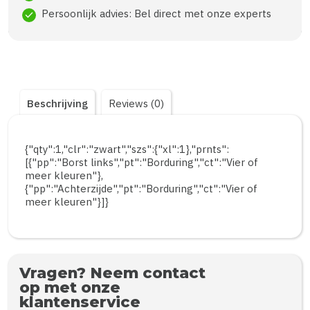
Persoonlijk advies: Bel direct met onze experts
check
Beschrijving
Reviews (0)
{"qty":1,"clr":"zwart","szs":{"xl":1},"prnts":
[{"pp":"Borst links","pt":"Borduring","ct":"Vier of
meer kleuren"},
{"pp":"Achterzijde","pt":"Borduring","ct":"Vier of
meer kleuren"}]}
Vragen? Neem contact
op met onze
klantenservice