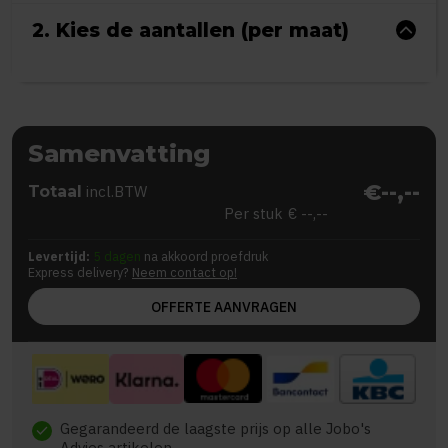
2. Kies de aantallen (per maat)
Samenvatting
€--,--
Totaal
incl.BTW
Per stuk
€ --,--
Levertijd:
5 dagen
na akkoord proefdruk
Express delivery?
Neem contact op!
OFFERTE AANVRAGEN
Gegarandeerd de laagste prijs op alle Jobo's
check
Advies artikelen