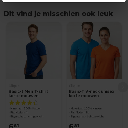
Dit vind je misschien ook leuk
Items van productcarrousel
Clique
Clique
Basic-t Men T-shirt
Basic-T V-neck unisex
korte mouwen
korte mouwen
De beoordeling van dit product is
4.5
van de 5
Materiaal: 100% Katoen
Materiaal: 100% Katoen
Fit: Modern fit
Fit: Modern fit
Eigenschap: licht gewicht
Eigenschap: licht gewicht
6
6
81
81