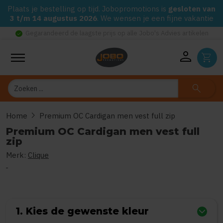
Plaats je bestelling op tijd. Jobopromotions is
gesloten van
3 t/m 14 augustus 2026
. We wensen je een fijne vakantie
check_circle
Gegarandeerd de laagste prijs op alle Jobo's Advies artikelen
person
shopping_cart
Zoeken
search
chevron_right
Home
Premium OC Cardigan men vest full zip
Premium OC Cardigan men vest full
zip
Merk:
Clique
0
uit
5
(Gebaseerd op 0 reviews)
1. Kies de gewenste kleur