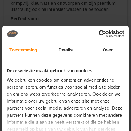
krimpvrij, kleurvast en ontworpen om zijn premium
uitstraling ook na intensief wassen te behouden.
Perfect voor:
Luxe en representatieve bedrijfskleding voor
heren in de hospitality, retail, consultancy en
corporate sector
Uniforme teamkleding voor premium sportclubs,
Toestemming
Details
Over
scholen, trainingen en zakelijke events
Duurzame en hoogwaardige merchandise voor
kledingmerken, lifestyle-brands en
Deze website maakt gebruik van cookies
relatiegeschenken
We gebruiken cookies om content en advertenties te
Belangrijkste kenmerken:
personaliseren, om functies voor social media te bieden
Materiaal:
Premium materiaalmix van biologisch
en om ons websiteverkeer te analyseren. Ook delen we
katoen (OC) en gerecycled polyester met een zachte
informatie over uw gebruik van onze site met onze
binnenzijde
partners voor social media, adverteren en analyse. Deze
Design:
Clean design zonder capuchon met een
volledige ritssluiting, opstaande kraag en subtiele
partners kunnen deze gegevens combineren met andere
zakken
informatie die u aan ze heeft verstrekt of die ze hebben
Pasvorm:
Moderne herenpasvorm voor een
verzameld op basis van uw gebruik van hun services.