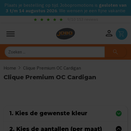
Plaats je bestelling op tijd. Jobopromotions is
gesloten van
3 t/m 14 augustus 2026
. We wensen je een fijne vakantie
check_circle
Gegarandeerd de laagste prijs op alle Jobo's Advies artikele
person
shopping_cart
Zoeken
search
chevron_right
Home
Clique Premium OC Cardigan
Clique Premium OC Cardigan
0
uit
5
(Gebaseerd op 0 reviews)
1. Kies de gewenste kleur
2. Kies de aantallen (per maat)