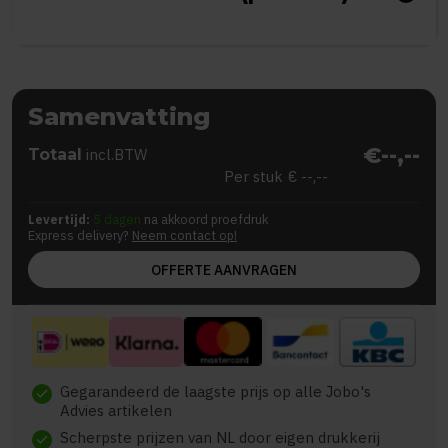
Samenvatting
€--,--
Totaal
incl.BTW
Per stuk
€ --,--
Levertijd:
5 dagen
na akkoord proefdruk
Express delivery?
Neem contact op!
OFFERTE AANVRAGEN
Gegarandeerd de laagste prijs op alle Jobo's
check
Advies artikelen
Scherpste prijzen van NL door eigen drukkerij
check