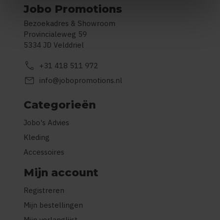
Jobo Promotions
Bezoekadres & Showroom
Provincialeweg 59
5334 JD Velddriel
call
+31 418 511 972
mail
info@jobopromotions.nl
Categorieën
Jobo's Advies
Kleding
Accessoires
Mijn account
Registreren
Mijn bestellingen
Mijn verlanglijst