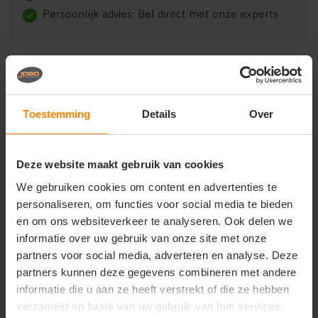
Persoonlijk advies: Bel direct met onze experts
check
Beschrijving
Reviews (0)
Toestemming
Details
Over
{"qty":5,"clr":"zwart","szs":{"l":5},"prnts":
Deze website maakt gebruik van cookies
[{"pp":"Achterzijde","pt":"Bedrukking","ct":"Vier of
meer kleuren"},{"pp":"Borst
We gebruiken cookies om content en advertenties te
links","pt":"Bedrukking","ct":"E\u00e9n kleur"}]}
personaliseren, om functies voor social media te bieden
en om ons websiteverkeer te analyseren. Ook delen we
informatie over uw gebruik van onze site met onze
partners voor social media, adverteren en analyse. Deze
Vragen? Neem contact
partners kunnen deze gegevens combineren met andere
op met onze
informatie die u aan ze heeft verstrekt of die ze hebben
klantenservice
verzameld op basis van uw gebruik van hun services.