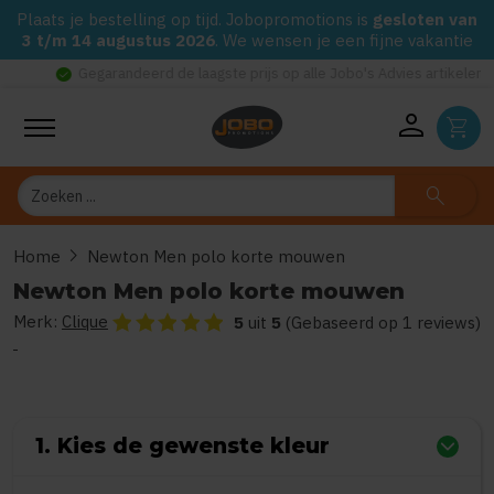
Plaats je bestelling op tijd. Jobopromotions is
gesloten van
3 t/m 14 augustus 2026
. We wensen je een fijne vakantie
check_circle
Gegarandeerd de laagste prijs op alle Jobo's Advies artikelen
person
shopping_cart
Zoeken
search
chevron_right
Home
Newton Men polo korte mouwen
Newton Men polo korte mouwen
Merk:
Clique
De beoordeling van dit product is
5
van de 5
5
uit
5
(Gebaseerd op 1 reviews)
1. Kies de gewenste kleur