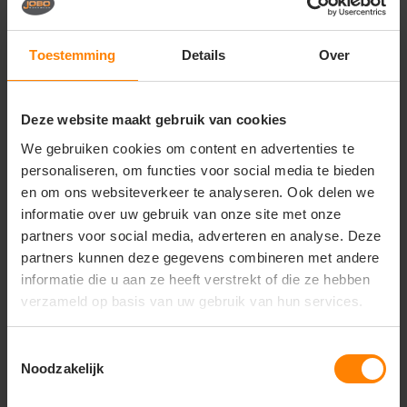
Moderne en kwalitatieve merchandise voor
sportverenigingen, fitnesscentra en lifestylemerken
Belangrijkste kenmerken:
Toestemming
Details
Over
Materiaal:
Hoogwaardige, ademende en
voorgekrompen materiaalmix voor optimaal
draaggemak en vormbehoud
Deze website maakt gebruik van cookies
Design:
Tijdloos ontwerp met korte mouwen, een
We gebruiken cookies om content en advertenties te
traditionele geribde kraag en een nette knopenlijst
personaliseren, om functies voor social media te bieden
Pasvorm:
Comfortabele herenpasvorm (Regular
en om ons websiteverkeer te analyseren. Ook delen we
fit) voor een stijlvolle en professionele uitstraling
Duurzaamheid:
Sterke afwerking van de naden en
informatie over uw gebruik van onze site met onze
een vormvaste boord voor een lange levensduur bij
partners voor social media, adverteren en analyse. Deze
intensief gebruik
partners kunnen deze gegevens combineren met andere
Afwerking:
Fijnmazige structuur die een superieur
informatie die u aan ze heeft verstrekt of die ze hebben
en strak resultaat garandeert bij zowel bedrukken
verzameld op basis van uw gebruik van hun services.
als borduren
Toestemmingsselectie
Noodzakelijk
Vragen? Neem contact