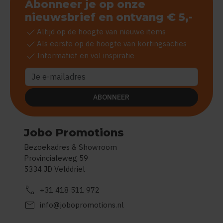
Abonneer je op onze
nieuwsbrief en ontvang € 5,-
check
Altijd op de hoogte van nieuwe items
check
Als eerste op de hoogte van kortingsacties
check
Informatief en vol inspiratie
ABONNEER
Jobo Promotions
Bezoekadres & Showroom
Provincialeweg 59
5334 JD Velddriel
call
+31 418 511 972
mail
info@jobopromotions.nl