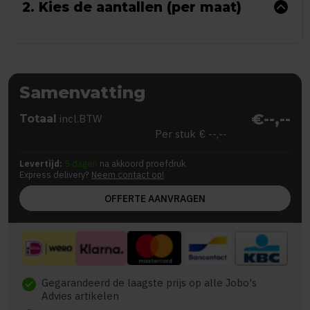
2. Kies de aantallen (per maat)
Samenvatting
€--,--
Totaal
incl.BTW
Per stuk
€ --,--
Levertijd:
5 dagen
na akkoord proefdruk
Express delivery?
Neem contact op!
OFFERTE AANVRAGEN
Gegarandeerd de laagste prijs op alle Jobo's
check
Advies artikelen