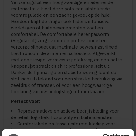
Vervaardigd uit een hoogwaardige en ademende
materiaalmix, biedt deze polo een uitstekende
vochtregulatie en een zacht gevoel op de huid.
Hierdoor blijft de drager ook tijdens intensieve
werkdagen of buitenevenementen koel en
comfortabel. De comfortabele herenpasvorm
(Regular fit) zorgt voor een professioneel en
verzorgd silhouet dat maximale bewegingsvrijheid
biedt rondom de armen en schouders. Afgewerkt
met een stevige, vormvaste polokraag en een nette
knopenlijst straalt dit shirt professionaliteit uit.
Dankzij de fijnmazige en stabiele weving leent de
stof zich uitstekend voor een strakke bedrukking via
zeefdruk of transfer, of voor een hoogwaardige
borduring van uw bedrijfslogo of merknaam.
Perfect voor:
Representatieve en actieve bedrijfskleding voor
de retail, logistiek, hospitality en buitendiensten
Comfortabele en frisse uniforme kleding voor
beurzen, congressen en actieve promotieteams