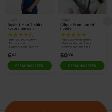
Clique
Clique
Basic-t Men T-shirt
Clique Premium OC
korte mouwen
hoody
De beoordeling van dit product is
De beoordeling van dit produc
4.5
van de 5
Materiaal: 100% Katoen
Meer stuks = meer korting
Fit: Modern fit
Met of zonder bedrukking
Eigenschap: licht gewicht
Bedrukking in eigen huis
6
50
81
70
PERSONALISEER
PERSONALISEER