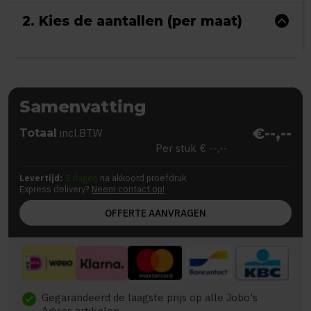
2. Kies de aantallen (per maat)
Samenvatting
€--,--
Totaal
incl.BTW
Per stuk
€ --,--
Levertijd:
5 dagen
na akkoord proefdruk
Express delivery?
Neem contact op!
OFFERTE AANVRAGEN
Gegarandeerd de laagste prijs op alle Jobo's
check
Advies artikelen