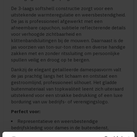
De 3-laags softshell constructie zorgt voor een
uitstekende warmteregulatie en weersbestendigheid.
De jas is professioneel afgewerkt met een
afneembare capuchon, subtiele reflecterende details
voor verhoogde zichtbaarheid en
klittenbandsluitingen bij de mouwen. Daarnaast is de
jas voorzien van ton-sur-ton ritsen en diverse handige
zakken met en zonder ritssluiting om persoonlijke
spullen veilig en droog op te bergen.
Dankzij de elegant getailleerde damespasvorm valt
de jas prachtig langs het lichaam en ontstaat een
gestroomlijnd, professioneel silhouet. Het gladde
buitenmateriaal van topkwaliteit leent zich uiteraard
uitstekend voor een strakke bedrukking of een luxe
borduring van uw bedrijfs- of verenigingslogo.
Perfect voor:
Representatieve en weersbestendige
bedrijfskleding voor dames in de buitendienst,
logistiek en retail