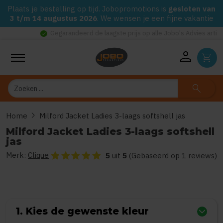
Plaats je bestelling op tijd. Jobopromotions is
gesloten van
3 t/m 14 augustus 2026
. We wensen je een fijne vakantie
check_circle
Gegarandeerd de laagste prijs op alle Jobo's Advies artikelen
person
shopping_cart
Zoeken
search
chevron_right
Home
Milford Jacket Ladies 3-laags softshell jas
Milford Jacket Ladies 3-laags softshell
jas
Merk:
Clique
De beoordeling van dit product is
5
van de 5
5
uit
5
(Gebaseerd op 1 reviews)
1. Kies de gewenste kleur