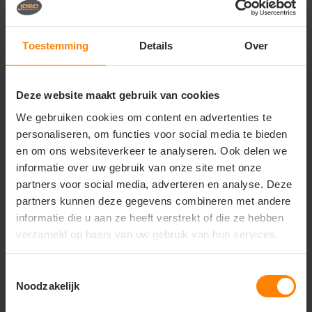
Uniforme teamkleding voor sportverenigingen,
evenementencrews en promotieteams
Functionele en duurzame merchandise voor
Toestemming
Details
Over
actieve merken en zakelijke relatiegeschenken
Belangrijkste kenmerken:
Deze website maakt gebruik van cookies
Materiaal:
Hoogwaardige 3-laags softshell die
winddicht, waterafstotend en ademend is
We gebruiken cookies om content en advertenties te
Pasvorm:
Elegant getailleerde damespasvorm
personaliseren, om functies voor social media te bieden
voor een stijlvol en comfortabel silhouet
en om ons websiteverkeer te analyseren. Ook delen we
Functionaliteit:
Afneembare capuchon,
informatie over uw gebruik van onze site met onze
verstelbare manchetten met klittenband en diverse
partners voor social media, adverteren en analyse. Deze
zakken
Details:
Ton-sur-ton ritsen en subtiele
partners kunnen deze gegevens combineren met andere
reflecterende accenten voor extra zichtbaarheid
informatie die u aan ze heeft verstrekt of die ze hebben
Veredeling:
Glad buitenmateriaal van topkwaliteit,
verzameld op basis van uw gebruik van hun services.
ideaal voor een luxe borduring of strakke bedrukking
Toestemmingsselectie
Noodzakelijk