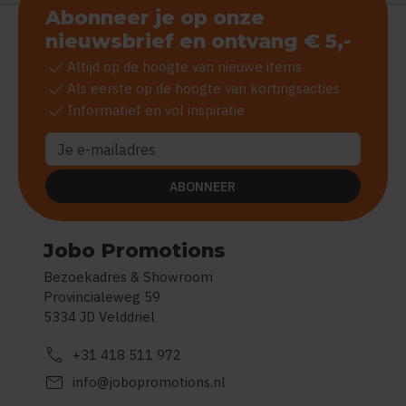
Abonneer je op onze
nieuwsbrief en ontvang € 5,-
check
Altijd op de hoogte van nieuwe items
check
Als eerste op de hoogte van kortingsacties
check
Informatief en vol inspiratie
ABONNEER
Jobo Promotions
Bezoekadres & Showroom
Provincialeweg 59
5334 JD Velddriel
call
+31 418 511 972
mail
info@jobopromotions.nl