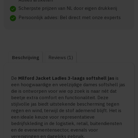
Scherpste prijzen van NL door eigen drukkerij
check
Persoonlijk advies: Bel direct met onze experts
check
Beschrijving
Reviews (1)
De
Milford Jacket Ladies 3-laags softshell jas
is
een hoogwaardige en veelzijdige dames softshell jas
die is ontworpen voor wie op zoek is naar nét dat
beetje extra comfort en functionaliteit. Deze
stijlvolle jas biedt uitstekende bescherming tegen
regen en wind, terwijl de stof ademend blijft. Het is
een ideale keuze voor representatieve
bedrijfskleding in de logistiek, retail, buitendiensten
en de evenementensector, evenals voor
verenigingen en dagelijks gebruik.