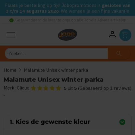
Plaats je bestelling op tijd. Jobopromotions is
gesloten van
3 t/m 14 augustus 2026
. We wensen je een fijne vakantie
check_circle
Gegarandeerd de laagste prijs op alle Jobo's Advies artikelen
person
shopping_cart
Zoeken
search
chevron_right
Home
Malamute Unisex winter parka
Malamute Unisex winter parka
Merk:
Clique
De beoordeling van dit product is
5
van de 5
5
uit
5
(Gebaseerd op 1 reviews)
1. Kies de gewenste kleur