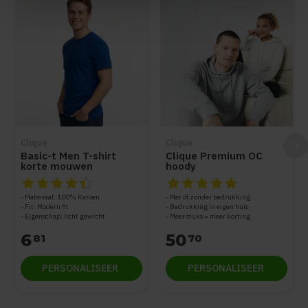
Clique
Clique
Basic-t Men T-shirt
Clique Premium OC
korte mouwen
hoody
De beoordeling van dit product is
De beoordeling van dit produc
4.5
van de 5
Materiaal: 100% Katoen
Met of zonder bedrukking
Fit: Modern fit
Bedrukking in eigen huis
Eigenschap: licht gewicht
Meer stuks = meer korting
6
50
81
70
PERSONALISEER
PERSONALISEER