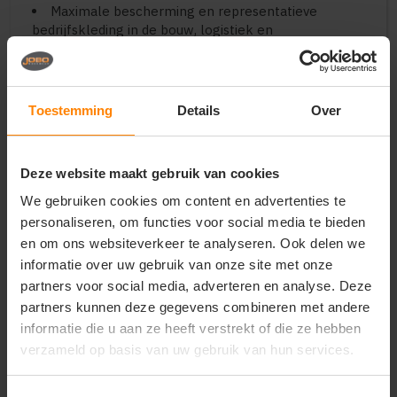
Maximale bescherming en representatieve
bedrijfskleding in de bouw, logistiek en
buitendiensten
Uniforme winterkleding voor evenementencrew,
outdoor-gidsen en verenigingen
Hoogwaardige en duurzame werkkleding voor
Toestemming
Details
Over
extreme weersomstandigheden
Belangrijkste kenmerken:
Deze website maakt gebruik van cookies
Bescherming:
Wind- en waterdicht
buitenmateriaal met getapte naden en een warme
We gebruiken cookies om content en advertenties te
wintervoering
personaliseren, om functies voor social media te bieden
Pasvorm:
Ruime, comfortabele unisex-pasvorm
en om ons websiteverkeer te analyseren. Ook delen we
die geschikt is voor heren en dames
informatie over uw gebruik van onze site met onze
Design:
Verstelbare capuchon, hoge kraag,
partners voor social media, adverteren en analyse. Deze
stormflap en functionele tweeweg-ritssluiting
partners kunnen deze gegevens combineren met andere
Opbergruimte:
Verschillende ruime binnen- en
buitenzakken voor het veilig bewaren van spullen
informatie die u aan ze heeft verstrekt of die ze hebben
Veredeling:
Stevig materiaal van topkwaliteit,
verzameld op basis van uw gebruik van hun services.
uitermate geschikt voor een luxe borduring of
strakke bedrukking