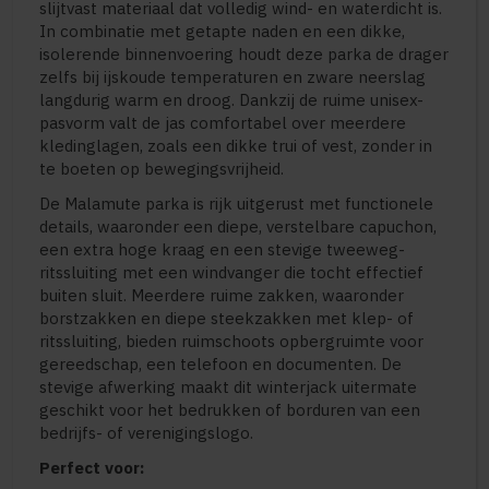
slijtvast materiaal dat volledig wind- en waterdicht is.
In combinatie met getapte naden en een dikke,
isolerende binnenvoering houdt deze parka de drager
zelfs bij ijskoude temperaturen en zware neerslag
langdurig warm en droog. Dankzij de ruime unisex-
pasvorm valt de jas comfortabel over meerdere
kledinglagen, zoals een dikke trui of vest, zonder in
te boeten op bewegingsvrijheid.
De Malamute parka is rijk uitgerust met functionele
details, waaronder een diepe, verstelbare capuchon,
een extra hoge kraag en een stevige tweeweg-
ritssluiting met een windvanger die tocht effectief
buiten sluit. Meerdere ruime zakken, waaronder
borstzakken en diepe steekzakken met klep- of
ritssluiting, bieden ruimschoots opbergruimte voor
gereedschap, een telefoon en documenten. De
stevige afwerking maakt dit winterjack uitermate
geschikt voor het bedrukken of borduren van een
bedrijfs- of verenigingslogo.
Perfect voor: