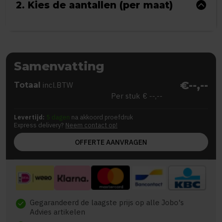
2. Kies de aantallen (per maat)
Samenvatting
€--,--
Totaal
incl.BTW
Per stuk
€ --,--
Levertijd:
5 dagen
na akkoord proefdruk
Express delivery?
Neem contact op!
OFFERTE AANVRAGEN
Gegarandeerd de laagste prijs op alle Jobo's
check
Advies artikelen