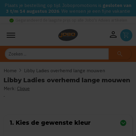
Plaats je bestelling op tijd. Jobopromotions is
gesloten van
3 t/m 14 augustus 2026
. We wensen je een fijne vakantie
check_circle
Gegarandeerd de laagste prijs op alle Jobo's Advies artikelen
person
shopping_cart
Zoeken
search
chevron_right
Home
Libby Ladies overhemd lange mouwen
Libby Ladies overhemd lange mouwen
Merk:
Clique
0
uit
5
(Gebaseerd op 0 reviews)
1. Kies de gewenste kleur