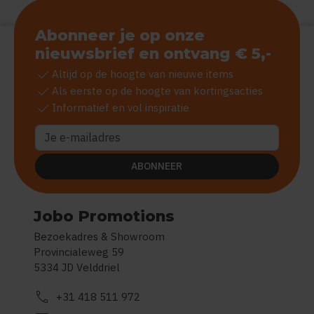
Abonneer je op onze
nieuwsbrief en ontvang € 5,-
check
Altijd op de hoogte van nieuwe items
check
Als eerste op de hoogte van kortingsacties
check
Informatief en vol inspiratie
ABONNEER
Jobo Promotions
Bezoekadres & Showroom
Provincialeweg 59
5334 JD Velddriel
call
+31 418 511 972