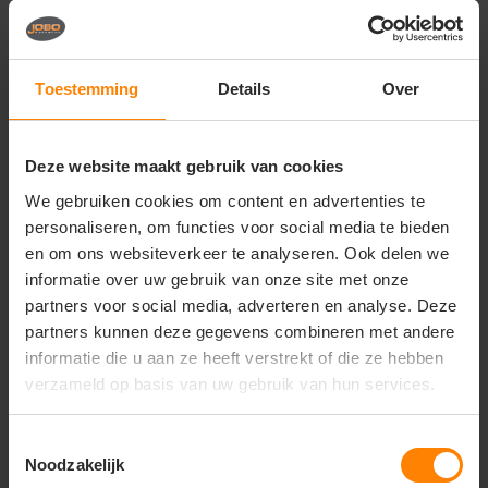
Premium kleding voor beurzen, congressen,
corporate events en zakelijke
netwerkbijeenkomsten
Belangrijkste kenmerken:
Toestemming
Details
Over
Materiaal:
Hoogwaardige, zachte en ademende
materiaalmix die comfortabel aanvoelt en mooi in
model blijft
Deze website maakt gebruik van cookies
Design:
Eigentijds en zakelijk ontwerp met lange
We gebruiken cookies om content en advertenties te
mouwen, een elegante kraag en een nette
personaliseren, om functies voor social media te bieden
knopenlijst
en om ons websiteverkeer te analyseren. Ook delen we
Pasvorm:
Elegant getailleerde damespasvorm
(Ladies fit) voor een verzorgd en modieus silhouet
informatie over uw gebruik van onze site met onze
Onderhoud:
Gemakkelijk te strijken (easy-iron) en
partners voor social media, adverteren en analyse. Deze
uitstekend vorm- en kleurvast, ook bij frequent
partners kunnen deze gegevens combineren met andere
wassen
informatie die u aan ze heeft verstrekt of die ze hebben
Afwerking:
Gladde textuur van hoog niveau die
verzameld op basis van uw gebruik van hun services.
een superieur en exclusief resultaat garandeert bij
borduren
Toestemmingsselectie
Noodzakelijk