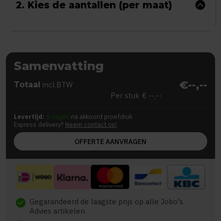
2. Kies de aantallen (per maat)
Samenvatting
€--,--
Totaal
incl.BTW
Per stuk
€ --,--
Levertijd:
5 dagen
na akkoord proefdruk
Express delivery?
Neem contact op!
OFFERTE AANVRAGEN
Gegarandeerd de laagste prijs op alle Jobo's
check
Advies artikelen