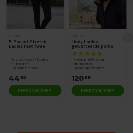
Clique
Clique
5-Pocket Stretch
Lindy Ladies
Ladies met twee
gewatteerde parka
steekzakken
De beoordeling van dit produc
Materiaal: Katoen / Elasthaan
Materiaal: 100% Nylon
Fit: Modern fit
Fit: Modern fit
Eigenschap: Stretch
Eigenschap: Winddicht
44
120
92
89
PERSONALISEER
PERSONALISEER