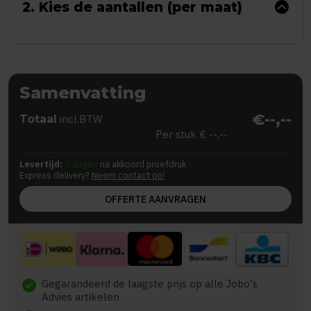
2. Kies de aantallen (per maat)
Samenvatting
€--,--
Totaal
incl.BTW
Per stuk
€ --,--
Levertijd:
5 dagen
na akkoord proefdruk
Express delivery?
Neem contact op!
OFFERTE AANVRAGEN
Gegarandeerd de laagste prijs op alle Jobo's
check
Advies artikelen