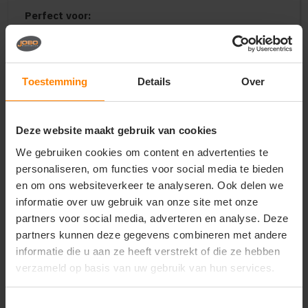
Perfect voor:
Representatieve en warme bedrijfskleding voor
heren in de buitendienst, logistiek en hospitality
Uniforme kleding voor outdoor-sporten, golfclubs,
evenementen en promotieteams
Toestemming
Details
Over
Exclusieve en functionele merchandise voor
lifestyle-merken, skischolen en relatiegeschenken
Deze website maakt gebruik van cookies
Belangrijkste kenmerken:
We gebruiken cookies om content en advertenties te
Vulling:
Lichtgewicht, hoogwaardige isolatielaag
voor een optimale warmte-gewichtsverhouding
personaliseren, om functies voor social media te bieden
Buitenstof:
Winddicht en waterafstotend
en om ons websiteverkeer te analyseren. Ook delen we
materiaal dat bescherming biedt tegen de
informatie over uw gebruik van onze site met onze
elementen
partners voor social media, adverteren en analyse. Deze
Pasvorm:
Moderne en comfortabele
partners kunnen deze gegevens combineren met andere
herenpasvorm voor optimale bewegingsvrijheid
informatie die u aan ze heeft verstrekt of die ze hebben
Design:
Mouwloos model voorzien van een
verzameld op basis van uw gebruik van hun services.
robuuste ritssluiting, opstaande kraag en handige
ritszakken
Veredeling:
Gladde en verfijnde stof die uitermate
Toestemmingsselectie