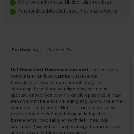
Scherpste prijzen van NL door eigen drukkerij
check
Persoonlijk advies: Bel direct met onze experts
check
Beschrijving
Reviews (0)
Het
Idaho Vest Men mouwloos vest
is de perfecte
combinatie van luxe warmte, uitstekende
bewegingsvrijheid en een sportief-elegante
uitstraling. Deze hoogwaardige bodywarmer is
speciaal ontworpen voor heren die op zoek zijn naar
een comfortabele extra kledinglaag voor wisselende
weersomstandigheden. Het is een ideale keuze voor
representatieve bedrijfskleding in de logistiek,
buitendienst, hospitality en techniek, maar ook
uitermate geschikt als hoogwaardige teamwear voor
sportclubs en outdoor-verenigingen.