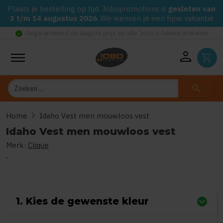
Plaats je bestelling op tijd. Jobopromotions is
gesloten van
3 t/m 14 augustus 2026
. We wensen je een fijne vakantie
check_circle
Gegarandeerd de laagste prijs op alle Jobo's Advies artikelen
person
shopping_cart
Zoeken
search
chevron_right
Home
Idaho Vest men mouwloos vest
Idaho Vest men mouwloos vest
Merk:
Clique
0
uit
5
(Gebaseerd op 0 reviews)
1. Kies de gewenste kleur