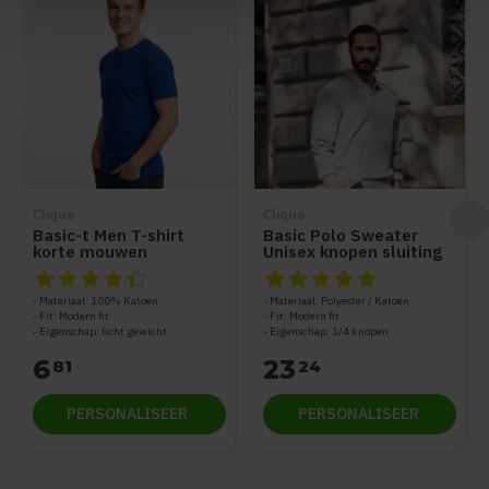
Clique
Clique
Basic-t Men T-shirt
Basic Polo Sweater
korte mouwen
Unisex knopen sluiting
De beoordeling van dit product is
De beoordeling van dit produc
4.5
van de 5
Materiaal: 100% Katoen
Materiaal: Polyester / Katoen
Fit: Modern fit
Fit: Modern fit
Eigenschap: licht gewicht
Eigenschap: 1/4 knopen
6
23
81
24
PERSONALISEER
PERSONALISEER