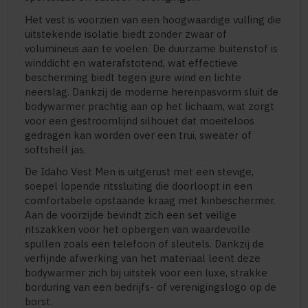
Het vest is voorzien van een hoogwaardige vulling die
uitstekende isolatie biedt zonder zwaar of
volumineus aan te voelen. De duurzame buitenstof is
winddicht en waterafstotend, wat effectieve
bescherming biedt tegen gure wind en lichte
neerslag. Dankzij de moderne herenpasvorm sluit de
bodywarmer prachtig aan op het lichaam, wat zorgt
voor een gestroomlijnd silhouet dat moeiteloos
gedragen kan worden over een trui, sweater of
softshell jas.
De Idaho Vest Men is uitgerust met een stevige,
soepel lopende ritssluiting die doorloopt in een
comfortabele opstaande kraag met kinbeschermer.
Aan de voorzijde bevindt zich een set veilige
ritszakken voor het opbergen van waardevolle
spullen zoals een telefoon of sleutels. Dankzij de
verfijnde afwerking van het materiaal leent deze
bodywarmer zich bij uitstek voor een luxe, strakke
borduring van een bedrijfs- of verenigingslogo op de
borst.