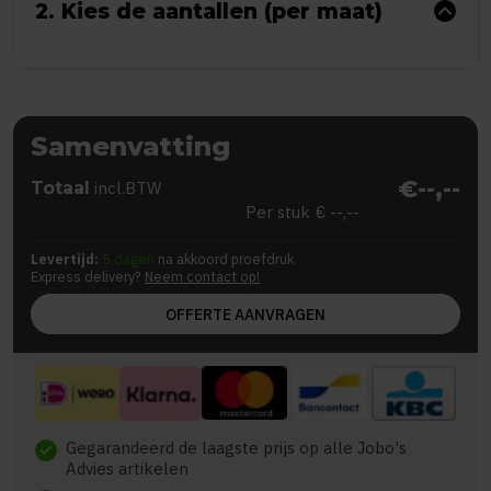
2. Kies de aantallen (per maat)
Samenvatting
€--,--
Totaal
incl.BTW
Per stuk
€ --,--
Levertijd:
5 dagen
na akkoord proefdruk
Express delivery?
Neem contact op!
OFFERTE AANVRAGEN
Gegarandeerd de laagste prijs op alle Jobo's
check
Advies artikelen