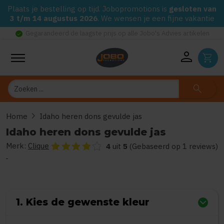
Plaats je bestelling op tijd. Jobopromotions is
gesloten van
3 t/m 14 augustus 2026
. We wensen je een fijne vakantie
check_circle
Gegarandeerd de laagste prijs op alle Jobo's Advies artikelen
person
shopping_cart
Zoeken
search
chevron_right
Home
Idaho heren dons gevulde jas
Idaho heren dons gevulde jas
Merk:
Clique
De beoordeling van dit product is
4
van de 5
4
uit
5
(Gebaseerd op 1 reviews)
1. Kies de gewenste kleur