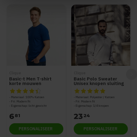
Items van productcarrousel
Clique
Clique
Basic-t Men T-shirt
Basic Polo Sweater
korte mouwen
Unisex knopen sluiting
De beoordeling van dit product is
De beoordeling van dit produc
4.5
van de 5
Materiaal: 100% Katoen
Materiaal: Polyester / Katoen
Fit: Modern fit
Fit: Modern fit
Eigenschap: licht gewicht
Eigenschap: 1/4 knopen
6
23
81
24
PERSONALISEER
PERSONALISEER