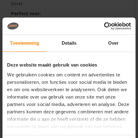
borst.
Perfect voor:
Premium en warme bedrijfskleding voor heren in
de techniek, corporate sector en buitendiensten
Uniforme winterkleding voor luxe sportclubs,
skischolen en zakelijke evenementen
Toestemming
Details
Over
Exclusieve en hoogwaardige merchandise voor
modemerken, premium resorts en
relatiegeschenken
Deze website maakt gebruik van cookies
Belangrijkste kenmerken:
We gebruiken cookies om content en advertenties te
Vulling:
Hoogwaardige, lichtgewicht donsvulling
personaliseren, om functies voor social media te bieden
voor maximale warmte-isolatie en comfort
en om ons websiteverkeer te analyseren. Ook delen we
Buitenstof:
Winddicht en waterafstotend
informatie over uw gebruik van onze site met onze
materiaal dat beschermt tegen de winterse
partners voor social media, adverteren en analyse. Deze
elementen
partners kunnen deze gegevens combineren met andere
Pasvorm:
Moderne en comfortabele
informatie die u aan ze heeft verstrekt of die ze hebben
herenpasvorm voor een stijlvolle en sportieve
verzameld op basis van uw gebruik van hun services.
winterse look
Design:
Voorzien van een stevige ritssluiting,