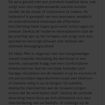
De jas is gevuld met een premium kwaliteit dons, wat
zorgt voor een ongeëvenaarde warmte-isolatie
zonder de jas zwaar of volumineus te maken. De
buitenstof is gemaakt van een duurzaam, winddicht
en waterafstotend materiaal dat effectieve
bescherming biedt tegen gure wind, lichte regen en
sneeuw. Dankzij de moderne herenpasvorm sluit de
jas prachtig aan op het lichaam, wat zorgt voor een
sportief en verzorgd silhouet met behoud van
optimale bewegingsvrijheid.
De Idaho Men is uitgerust met een hoogwaardige,
soepel lopende ritssluiting die doorloopt in een
warme, opstaande kraag met een comfortabele
kinbeschermer. Aan de voorzijde bevinden zich
handige ritszakken om de handen in op te warmen of
om persoonlijke eigendommen zoals een telefoon
of sleutels veilig in op te bergen. De subtiele,
elastische manchetten aan de mouwen zorgen
ervoor dat de wind buiten blijft. Dankzij de verfijnde
afwerking leent deze jas zich uitstekend voor een
luxe borduring van uw bedrijfs- of clublogo op de