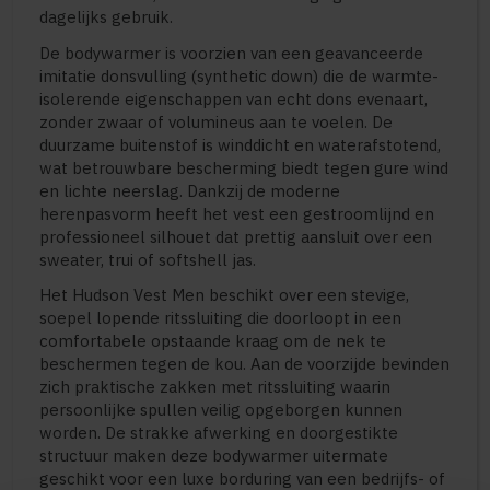
dagelijks gebruik.
De bodywarmer is voorzien van een geavanceerde
imitatie donsvulling (synthetic down) die de warmte-
isolerende eigenschappen van echt dons evenaart,
zonder zwaar of volumineus aan te voelen. De
duurzame buitenstof is winddicht en waterafstotend,
wat betrouwbare bescherming biedt tegen gure wind
en lichte neerslag. Dankzij de moderne
herenpasvorm heeft het vest een gestroomlijnd en
professioneel silhouet dat prettig aansluit over een
sweater, trui of softshell jas.
Het Hudson Vest Men beschikt over een stevige,
soepel lopende ritssluiting die doorloopt in een
comfortabele opstaande kraag om de nek te
beschermen tegen de kou. Aan de voorzijde bevinden
zich praktische zakken met ritssluiting waarin
persoonlijke spullen veilig opgeborgen kunnen
worden. De strakke afwerking en doorgestikte
structuur maken deze bodywarmer uitermate
geschikt voor een luxe borduring van een bedrijfs- of