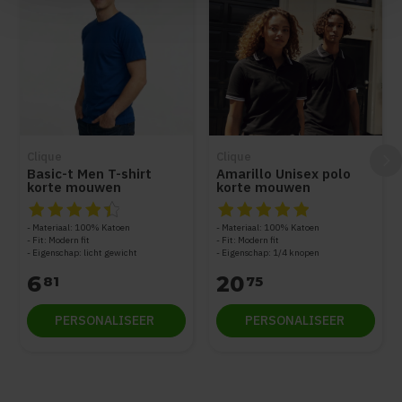
Clique
Clique
Basic-t Men T-shirt
Amarillo Unisex polo
korte mouwen
korte mouwen
De beoordeling van dit product is
De beoordeling van dit produc
4.5
van de 5
Materiaal: 100% Katoen
Materiaal: 100% Katoen
Fit: Modern fit
Fit: Modern fit
Eigenschap: licht gewicht
Eigenschap: 1/4 knopen
6
20
81
75
PERSONALISEER
PERSONALISEER