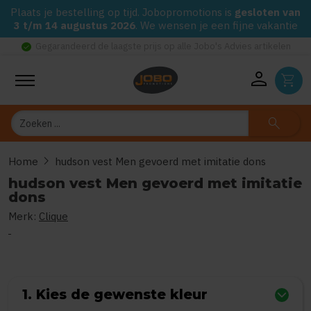
Plaats je bestelling op tijd. Jobopromotions is
gesloten van
3 t/m 14 augustus 2026
. We wensen je een fijne vakantie
check_circle
Gegarandeerd de laagste prijs op alle Jobo's Advies artikelen
person
shopping_cart
Zoeken
search
chevron_right
Home
hudson vest Men gevoerd met imitatie dons
hudson vest Men gevoerd met imitatie
dons
Merk:
Clique
0
uit
5
(Gebaseerd op 0 reviews)
1. Kies de gewenste kleur