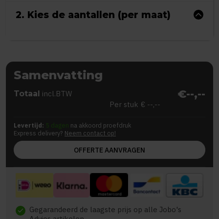
2. Kies de aantallen (per maat)
Samenvatting
€--,--
Totaal
incl.BTW
Per stuk
€ --,--
Levertijd:
5 dagen
na akkoord proefdruk
Express delivery?
Neem contact op!
OFFERTE AANVRAGEN
Gegarandeerd de laagste prijs op alle Jobo's
check
Advies artikelen