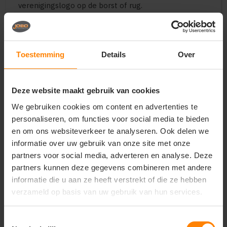
verenigingslogo op de borst of rug.
Perfect voor:
Representatieve en warme bedrijfskleding voor
heren in de logistiek, buitendienst en techniek
Toestemming
Details
Over
Uniforme kleding voor outdoor-evenementen,
promotieteams en verenigingen
Stijlvolle, diervriendelijke en functionele
Deze website maakt gebruik van cookies
merchandise voor merken en relatiegeschenken
We gebruiken cookies om content en advertenties te
Belangrijkste kenmerken:
personaliseren, om functies voor social media te bieden
Vulling:
Hoogwaardige imitatie donsvulling voor
en om ons websiteverkeer te analyseren. Ook delen we
optimale warmte-isolatie rond de romp
informatie over uw gebruik van onze site met onze
Buitenstof:
Winddicht en waterafstotend
partners voor social media, adverteren en analyse. Deze
materiaal dat beschermt tegen wisselvallig weer
Pasvorm:
Moderne herenpasvorm voor een
partners kunnen deze gegevens combineren met andere
stijlvol, sportief en professioneel silhouet
informatie die u aan ze heeft verstrekt of die ze hebben
Design:
Mouwloos model met hoge opstaande
verzameld op basis van uw gebruik van hun services.
kraag, robuuste ritssluiting en veilige ritszakken
Veredeling:
Gladde en doorgestikte buitenstof,
ideaal voor een luxe borduring van een logo
Toestemmingsselectie