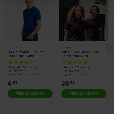
Clique
Clique
Basic-t Men T-shirt
Amarillo Unisex polo
korte mouwen
korte mouwen
De beoordeling van dit product is
De beoordeling van dit produc
4.5
van de 5
Materiaal: 100% Katoen
Materiaal: 100% Katoen
Fit: Modern fit
Fit: Modern fit
Eigenschap: licht gewicht
Eigenschap: 1/4 knopen
6
20
81
75
PERSONALISEER
PERSONALISEER