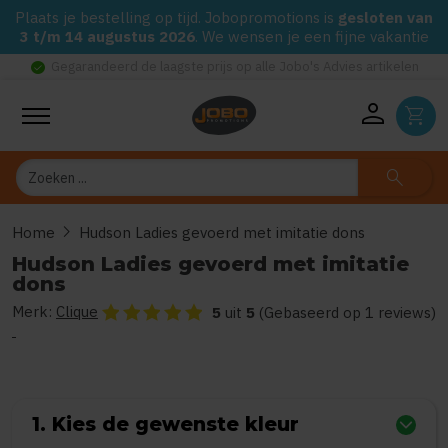
Plaats je bestelling op tijd. Jobopromotions is
gesloten van
3 t/m 14 augustus 2026
. We wensen je een fijne vakantie
check_circle
Gegarandeerd de laagste prijs op alle Jobo's Advies artikelen
person
shopping_cart
Zoeken
search
chevron_right
Home
Hudson Ladies gevoerd met imitatie dons
Hudson Ladies gevoerd met imitatie
dons
Merk:
Clique
De beoordeling van dit product is
5
van de 5
5
uit
5
(Gebaseerd op 1 reviews)
1. Kies de gewenste kleur