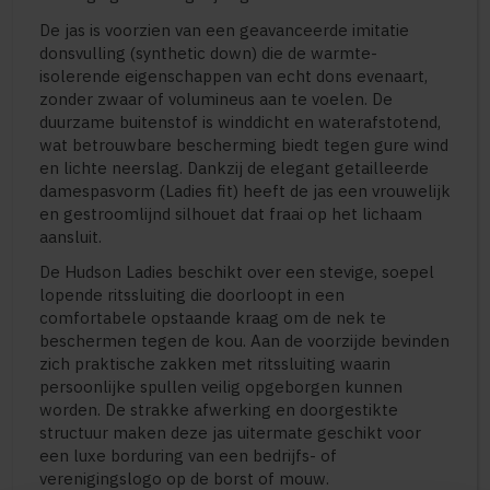
De jas is voorzien van een geavanceerde imitatie
donsvulling (synthetic down) die de warmte-
isolerende eigenschappen van echt dons evenaart,
zonder zwaar of volumineus aan te voelen. De
duurzame buitenstof is winddicht en waterafstotend,
wat betrouwbare bescherming biedt tegen gure wind
en lichte neerslag. Dankzij de elegant getailleerde
damespasvorm (Ladies fit) heeft de jas een vrouwelijk
en gestroomlijnd silhouet dat fraai op het lichaam
aansluit.
De Hudson Ladies beschikt over een stevige, soepel
lopende ritssluiting die doorloopt in een
comfortabele opstaande kraag om de nek te
beschermen tegen de kou. Aan de voorzijde bevinden
zich praktische zakken met ritssluiting waarin
persoonlijke spullen veilig opgeborgen kunnen
worden. De strakke afwerking en doorgestikte
structuur maken deze jas uitermate geschikt voor
een luxe borduring van een bedrijfs- of
verenigingslogo op de borst of mouw.