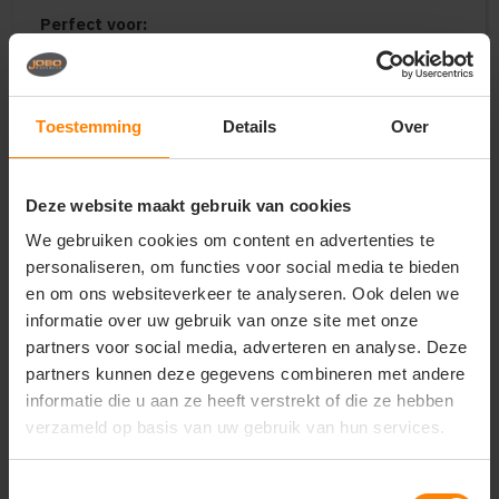
Perfect voor:
Representatieve en warme bedrijfskleding voor
dames in de retail, buitendienst en hospitality
Uniforme kleding voor outdoor-evenementen,
Toestemming
Details
Over
promotieteams en verenigingen
Stijlvolle, diervriendelijke en functionele
merchandise voor merken en relatiegeschenken
Deze website maakt gebruik van cookies
Belangrijkste kenmerken:
We gebruiken cookies om content en advertenties te
Vulling:
Hoogwaardige imitatie donsvulling voor
personaliseren, om functies voor social media te bieden
optimale warmte-isolatie zonder extra gewicht
en om ons websiteverkeer te analyseren. Ook delen we
Buitenstof:
Winddicht en waterafstotend
materiaal dat beschermt tegen wisselvallig weer
informatie over uw gebruik van onze site met onze
Pasvorm:
Elegant getailleerde damespasvorm
partners voor social media, adverteren en analyse. Deze
voor een stijlvol en vrouwelijk silhouet
partners kunnen deze gegevens combineren met andere
Design:
Hoge opstaande kraag, robuuste
informatie die u aan ze heeft verstrekt of die ze hebben
ritssluiting en handige zakken met rits
verzameld op basis van uw gebruik van hun services.
Veredeling:
Gladde en doorgestikte buitenstof,
ideaal voor een luxe borduring van een logo
Toestemmingsselectie