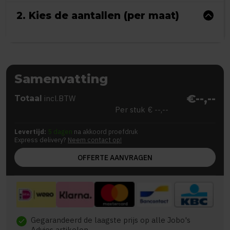
2. Kies de aantallen (per maat)
Samenvatting
€--,--
Totaal
incl.BTW
Per stuk
€ --,--
Levertijd:
5 dagen
na akkoord proefdruk
Express delivery?
Neem contact op!
OFFERTE AANVRAGEN
Gegarandeerd de laagste prijs op alle Jobo's
check
Advies artikelen