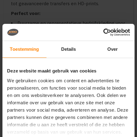
tot geavanceerde transfers en HD-prints.
Perfect voor:
Duurzame en representatieve bedrijfskleding voor
heren in de retail, logistiek en zakelijke
dienstverlening
Moderne teamkleding voor sportclubs, creatieve
bureaus, scholen en high-end promotieteams
Toestemming
Details
Over
Hoogwaardige merchandise voor duurzame
merken, corporate events en premium
relatiegeschenken
Deze website maakt gebruik van cookies
Belangrijkste kenmerken:
We gebruiken cookies om content en advertenties te
Materiaal:
Zachte air-layer stof (tweelaags met
personaliseren, om functies voor social media te bieden
isolerende luchtlaag) gemaakt met gerecycled
en om ons websiteverkeer te analyseren. Ook delen we
polyester
informatie over uw gebruik van onze site met onze
Design:
Hoge kraag met trekkoord, verborgen
partners voor social media, adverteren en analyse. Deze
zijzakken met rits en afwerking in ton-sur-ton
partners kunnen deze gegevens combineren met andere
shellstof
informatie die u aan ze heeft verstrekt of die ze hebben
Pasvorm:
Moderne herenpasvorm met een
verzameld op basis van uw gebruik van hun services.
lichtgewicht en comfortabel draaggevoel