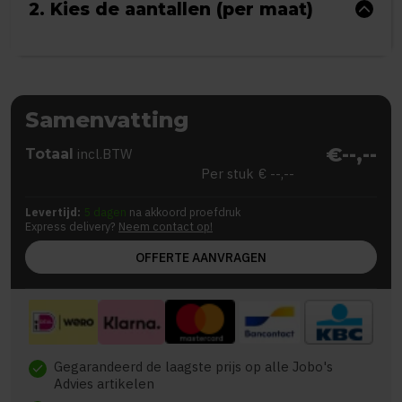
2. Kies de aantallen (per maat)
Samenvatting
€--,--
Totaal
incl.BTW
Per stuk
€ --,--
Levertijd:
5 dagen
na akkoord proefdruk
Express delivery?
Neem contact op!
OFFERTE AANVRAGEN
Gegarandeerd de laagste prijs op alle Jobo's
check
Advies artikelen