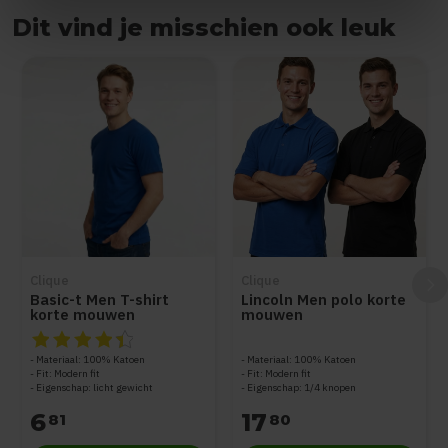
Dit vind je misschien ook leuk
Items van productcarrousel
Clique
Clique
Basic-t Men T-shirt
Lincoln Men polo korte
korte mouwen
mouwen
De beoordeling van dit product is
4.5
van de 5
Materiaal: 100% Katoen
Materiaal: 100% Katoen
Fit: Modern fit
Fit: Modern fit
Eigenschap: licht gewicht
Eigenschap: 1/4 knopen
6
17
81
80