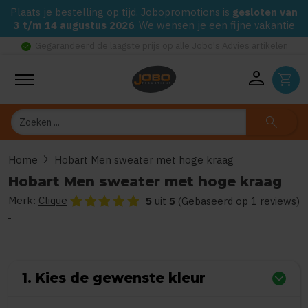
Plaats je bestelling op tijd. Jobopromotions is
gesloten van
3 t/m 14 augustus 2026
. We wensen je een fijne vakantie
check_circle
Gegarandeerd de laagste prijs op alle Jobo's Advies artikelen
person
shopping_cart
Zoeken
search
chevron_right
Home
Hobart Men sweater met hoge kraag
Hobart Men sweater met hoge kraag
Merk:
Clique
De beoordeling van dit product is
5
van de 5
5
uit
5
(Gebaseerd op 1 reviews)
1. Kies de gewenste kleur