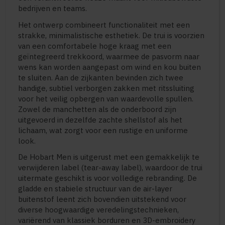
bedrijven en teams.
Het ontwerp combineert functionaliteit met een
strakke, minimalistische esthetiek. De trui is voorzien
van een comfortabele hoge kraag met een
geïntegreerd trekkoord, waarmee de pasvorm naar
wens kan worden aangepast om wind en kou buiten
te sluiten. Aan de zijkanten bevinden zich twee
handige, subtiel verborgen zakken met ritssluiting
voor het veilig opbergen van waardevolle spullen.
Zowel de manchetten als de onderboord zijn
uitgevoerd in dezelfde zachte shellstof als het
lichaam, wat zorgt voor een rustige en uniforme
look.
De Hobart Men is uitgerust met een gemakkelijk te
verwijderen label (tear-away label), waardoor de trui
uitermate geschikt is voor volledige rebranding. De
gladde en stabiele structuur van de air-layer
buitenstof leent zich bovendien uitstekend voor
diverse hoogwaardige veredelingstechnieken,
variërend van klassiek borduren en 3D-embroidery