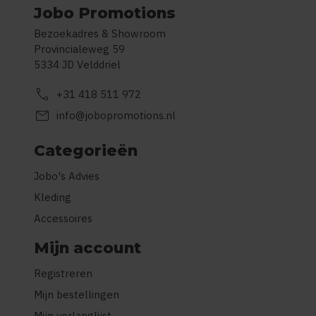
Jobo Promotions
Bezoekadres & Showroom
Provincialeweg 59
5334 JD Velddriel
call
+31 418 511 972
mail
info@jobopromotions.nl
Categorieën
Jobo's Advies
Kleding
Accessoires
Mijn account
Registreren
Mijn bestellingen
Mijn verlanglijst