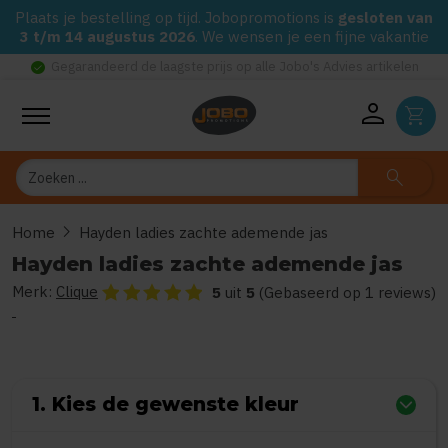
Plaats je bestelling op tijd. Jobopromotions is
gesloten van
3 t/m 14 augustus 2026
. We wensen je een fijne vakantie
check_circle
Gegarandeerd de laagste prijs op alle Jobo's Advies artikelen
person
shopping_cart
Zoeken
search
chevron_right
Home
Hayden ladies zachte ademende jas
Hayden ladies zachte ademende jas
Merk:
Clique
De beoordeling van dit product is
5
van de 5
5
uit
5
(Gebaseerd op 1 reviews)
1. Kies de gewenste kleur