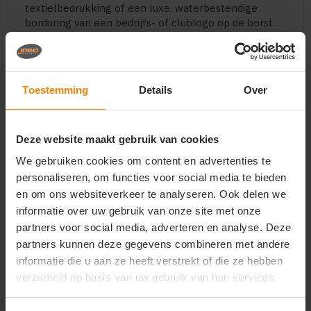
textielbedrukking of een luxe, waterbestendige
borduring van een bedrijfs- of clublogo op de borst.
Perfect voor:
Representatieve en functionele bedrijfskleding
voor dames in de retail, hospitality en buitendiensten
Toestemming
Details
Over
Uniforme teamkleding voor sportverenigingen,
outdoor-events, scholen en promotieteams
Hoogwaardige en comfortabele merchandise voor
Deze website maakt gebruik van cookies
premium merken, corporate gifts en
relatiegeschenken
We gebruiken cookies om content en advertenties te
Belangrijkste kenmerken:
personaliseren, om functies voor social media te bieden
en om ons websiteverkeer te analyseren. Ook delen we
Materiaal:
Technisch hoogwaardige, zachte stof
informatie over uw gebruik van onze site met onze
met een uitstekend ademend vermogen
partners voor social media, adverteren en analyse. Deze
Design:
Eigentijdse look met een volledige
ritssluiting, opstaande kraag en veilige ritszakken
partners kunnen deze gegevens combineren met andere
Pasvorm:
Elegant getailleerde damespasvorm
informatie die u aan ze heeft verstrekt of die ze hebben
voor een sportieve en verzorgde uitstraling
verzameld op basis van uw gebruik van hun services.
Functionaliteit:
Optimale vochtregulatie en
windafstotende eigenschappen voor wisselend weer