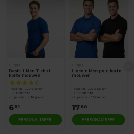
Clique
Clique
Basic-t Men T-shirt
Lincoln Men polo korte
korte mouwen
mouwen
De beoordeling van dit product is
4.5
van de 5
Materiaal: 100% Katoen
Materiaal: 100% Katoen
Fit: Modern fit
Fit: Modern fit
Eigenschap: licht gewicht
Eigenschap: 1/4 knopen
6
17
81
80
PERSONALISEER
PERSONALISEER