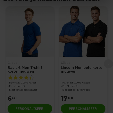
Items van productcarrousel
Clique
Clique
Basic-t Men T-shirt
Lincoln Men polo korte
korte mouwen
mouwen
De beoordeling van dit product is
4.5
van de 5
Materiaal: 100% Katoen
Materiaal: 100% Katoen
Fit: Modern fit
Fit: Modern fit
Eigenschap: licht gewicht
Eigenschap: 1/4 knopen
6
17
81
80
PERSONALISEER
PERSONALISEER