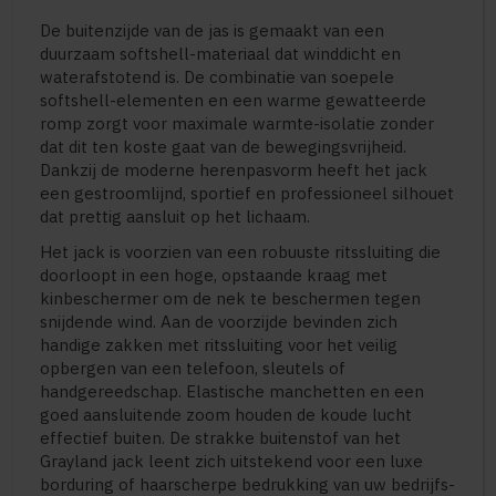
De buitenzijde van de jas is gemaakt van een
duurzaam softshell-materiaal dat winddicht en
waterafstotend is. De combinatie van soepele
softshell-elementen en een warme gewatteerde
romp zorgt voor maximale warmte-isolatie zonder
dat dit ten koste gaat van de bewegingsvrijheid.
Dankzij de moderne herenpasvorm heeft het jack
een gestroomlijnd, sportief en professioneel silhouet
dat prettig aansluit op het lichaam.
Het jack is voorzien van een robuuste ritssluiting die
doorloopt in een hoge, opstaande kraag met
kinbeschermer om de nek te beschermen tegen
snijdende wind. Aan de voorzijde bevinden zich
handige zakken met ritssluiting voor het veilig
opbergen van een telefoon, sleutels of
handgereedschap. Elastische manchetten en een
goed aansluitende zoom houden de koude lucht
effectief buiten. De strakke buitenstof van het
Grayland jack leent zich uitstekend voor een luxe
borduring of haarscherpe bedrukking van uw bedrijfs-