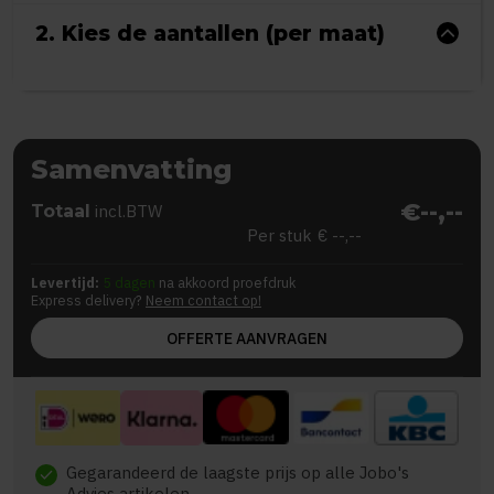
2. Kies de aantallen (per maat)
Samenvatting
€--,--
Totaal
incl.BTW
Per stuk
€ --,--
Levertijd:
5 dagen
na akkoord proefdruk
Express delivery?
Neem contact op!
OFFERTE AANVRAGEN
Gegarandeerd de laagste prijs op alle Jobo's
check
Advies artikelen