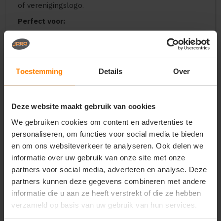
of verenigingslogo.
Perfect voor:
Warme en representatieve bedrijfskleding voor
heren in de logistiek, bouw, techniek en
buitendiensten
Uniforme kleding voor outdoor-sportteams,
Toestemming
Details
Over
evenementencrews en promotieteams
Stijlvolle en functionele merchandise voor
merken en zakelijke relatiegeschenken
Deze website maakt gebruik van cookies
Belangrijkste kenmerken:
We gebruiken cookies om content en advertenties te
Materiaal:
Technische combinatie van winddicht,
personaliseren, om functies voor social media te bieden
waterafstotend softshell en een warme
en om ons websiteverkeer te analyseren. Ook delen we
gewatteerde voering
informatie over uw gebruik van onze site met onze
Pasvorm:
Moderne herenpasvorm voor een
partners voor social media, adverteren en analyse. Deze
stijlvol, sportief en professioneel silhouet
partners kunnen deze gegevens combineren met andere
Design:
Hoge opstaande kraag, stevige ritssluiting
en veilige zakken met rits
informatie die u aan ze heeft verstrekt of die ze hebben
Comfort:
Uitstekende isolatie met behoud van
verzameld op basis van uw gebruik van hun services.
flexibiliteit en bewegingsvrijheid