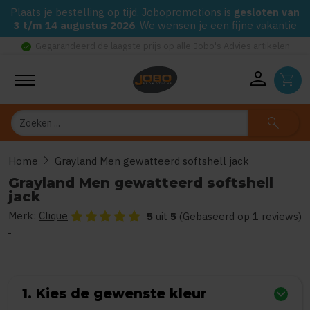
Plaats je bestelling op tijd. Jobopromotions is
gesloten van
3 t/m 14 augustus 2026
. We wensen je een fijne vakantie
check_circle
Gegarandeerd de laagste prijs op alle Jobo's Advies artikelen
person
shopping_cart
Zoeken
search
chevron_right
Home
Grayland Men gewatteerd softshell jack
Grayland Men gewatteerd softshell
jack
Merk:
Clique
De beoordeling van dit product is
5
van de 5
5
uit
5
(Gebaseerd op 1 reviews)
1. Kies de gewenste kleur