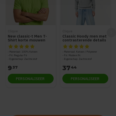
Clique
Clique
New classic-t Men T-
Classic Hoody men met
Shirt korte mouwen
contrasterende details
De beoordeling van dit product is
De beoordeling van dit produc
5
van de 5
Materiaal: 100% Katoen
Materiaal: Katoen / Polyester
Fit: Regular Fit
Fit: Modern fit
Eigenschap: Zachte stof
Eigenschap: Zachte stof
9
37
37
44
PERSONALISEER
PERSONALISEER