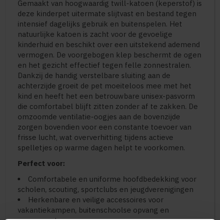
Gemaakt van hoogwaardig twill-katoen (keperstof) is
deze kinderpet uitermate slijtvast en bestand tegen
intensief dagelijks gebruik en buitenspelen. Het
natuurlijke katoen is zacht voor de gevoelige
kinderhuid en beschikt over een uitstekend ademend
vermogen. De voorgebogen klep beschermt de ogen
en het gezicht effectief tegen felle zonnestralen.
Dankzij de handig verstelbare sluiting aan de
achterzijde groeit de pet moeiteloos mee met het
kind en heeft het een betrouwbare unisex-pasvorm
die comfortabel blijft zitten zonder af te zakken. De
omzoomde ventilatie-oogjes aan de bovenzijde
zorgen bovendien voor een constante toevoer van
frisse lucht, wat oververhitting tijdens actieve
spelletjes op warme dagen helpt te voorkomen.
Perfect voor:
Comfortabele en uniforme hoofdbedekking voor
scholen, scouting, sportclubs en jeugdverenigingen
Herkenbare en veilige accessoires voor
vakantiekampen, buitenschoolse opvang en