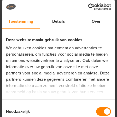
evenementen
Leuke en functionele merchandise of
weggevertjes voor kindvriendelijke merken en
promotieacties
Toestemming
Details
Over
Belangrijkste kenmerken:
Materiaal:
100% hoogwaardig katoenen twill voor
een stevige, pluisvrije en ademende structuur
Deze website maakt gebruik van cookies
Design:
Klassiek en robuust kinderontwerp met
We gebruiken cookies om content en advertenties te
gestructureerde panelen en een stevige,
personaliseren, om functies voor social media te bieden
voorgebogen klep
en om ons websiteverkeer te analyseren. Ook delen we
Pasvorm:
Verstelbare unisex-kinderpasvorm
dankzij de eenvoudig te bedienen sluiting aan de
informatie over uw gebruik van onze site met onze
achterkant
partners voor social media, adverteren en analyse. Deze
Comfort:
Uitgerust met omzoomde ventilatie-
partners kunnen deze gegevens combineren met andere
oogjes voor een optimale luchtcirculatie en
informatie die u aan ze heeft verstrekt of die ze hebben
verkoeling
verzameld op basis van uw gebruik van hun services.
Onderhoud:
Duurzaam en kleurvast materiaal dat
eenvoudig te reinigen is en zijn vorm goed behoudt
Toestemmingsselectie
Noodzakelijk