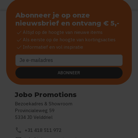
Abonneer je op onze
nieuwsbrief en ontvang € 5,-
check
Altijd op de hoogte van nieuwe items
check
Als eerste op de hoogte van kortingsacties
check
Informatief en vol inspiratie
ABONNEER
Jobo Promotions
Bezoekadres & Showroom
Provincialeweg 59
5334 JD Velddriel
call
+31 418 511 972