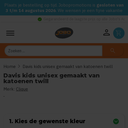
Plaats je bestelling op tijd. Jobopromotions is
gesloten van
3 t/m 14 augustus 2026
. We wensen je een fijne vakantie
check_circle
Gegarandeerd de laagste prijs op alle Jobo's Advies artikelen
person
shopping_cart
Zoeken
search
chevron_right
Home
Davis kids unisex gemaakt van katoenen twill
Davis kids unisex gemaakt van
katoenen twill
Merk:
Clique
0
uit
5
(Gebaseerd op 0 reviews)
1. Kies de gewenste kleur