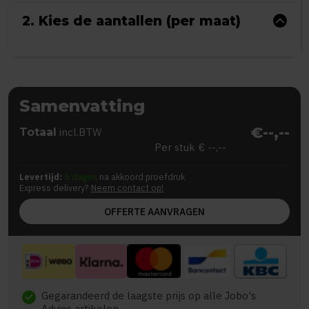
2. Kies de aantallen (per maat)
Samenvatting
€--,--
Totaal
incl.BTW
Per stuk
€ --,--
Levertijd:
5 dagen
na akkoord proefdruk
Express delivery?
Neem contact op!
OFFERTE AANVRAGEN
Gegarandeerd de laagste prijs op alle Jobo's
check
Advies artikelen