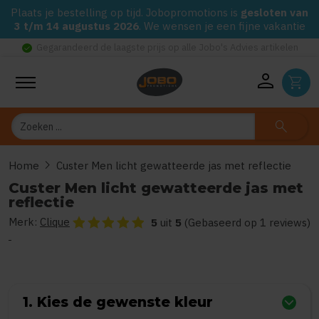
Plaats je bestelling op tijd. Jobopromotions is
gesloten van
3 t/m 14 augustus 2026
. We wensen je een fijne vakantie
check_circle
Gegarandeerd de laagste prijs op alle Jobo's Advies artikelen
person
shopping_cart
Zoeken
search
chevron_right
Home
Custer Men licht gewatteerde jas met reflectie
Custer Men licht gewatteerde jas met
reflectie
Merk:
Clique
De beoordeling van dit product is
5
van de 5
5
uit
5
(Gebaseerd op 1 reviews)
1. Kies de gewenste kleur