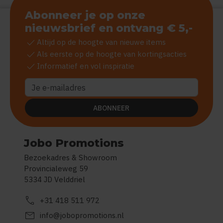
Abonneer je op onze
nieuwsbrief en ontvang € 5,-
check
Altijd op de hoogte van nieuwe items
check
Als eerste op de hoogte van kortingsacties
check
Informatief en vol inspiratie
ABONNEER
Jobo Promotions
Bezoekadres & Showroom
Provincialeweg 59
5334 JD Velddriel
call
+31 418 511 972
mail
info@jobopromotions.nl