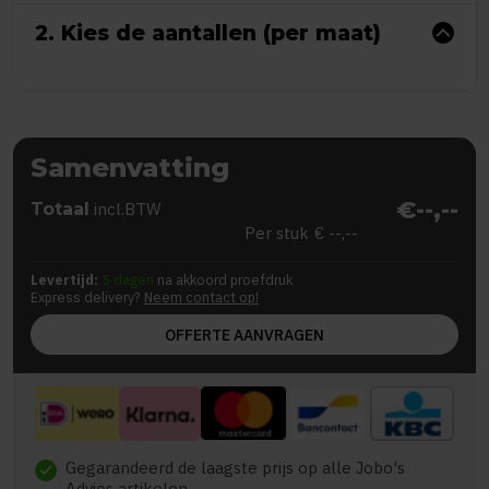
2. Kies de aantallen (per maat)
Samenvatting
€--,--
Totaal
incl.BTW
Per stuk
€ --,--
Levertijd:
5 dagen
na akkoord proefdruk
Express delivery?
Neem contact op!
OFFERTE AANVRAGEN
Gegarandeerd de laagste prijs op alle Jobo's
check
Advies artikelen