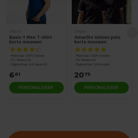
Clique
Clique
Basic-t Men T-shirt
Amarillo Unisex polo
korte mouwen
korte mouwen
De beoordeling van dit product is
De beoordeling van dit produc
4.5
van de 5
Materiaal: 100% Katoen
Materiaal: 100% Katoen
Fit: Modern fit
Fit: Modern fit
Eigenschap: licht gewicht
Eigenschap: 1/4 knopen
6
20
81
75
PERSONALISEER
PERSONALISEER