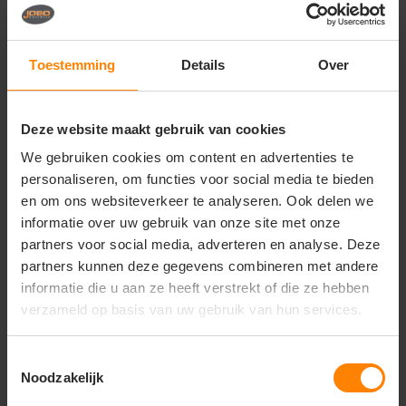
evenementencrews en actieve buitenwerkers
Stijlvolle en veilige merchandise voor merken en
zakelijke relatiegeschenken
Toestemming
Details
Over
Belangrijkste kenmerken:
Zichtbaarheid:
Voorziene van reflecterende
details op de voor- en achterkant voor extra
Deze website maakt gebruik van cookies
veiligheid in het donker
We gebruiken cookies om content en advertenties te
Constructie:
Licht gewatteerde voering voor
personaliseren, om functies voor social media te bieden
comfortabele warmte bij koele omstandigheden
en om ons websiteverkeer te analyseren. Ook delen we
Opbergruimte:
Zakken met rits op de mouw, twee
steekzakken en twee veilige binnenzakken
informatie over uw gebruik van onze site met onze
Pasvorm:
Comfortabel en modern model voor
partners voor social media, adverteren en analyse. Deze
een professionele en sportieve uitstraling
partners kunnen deze gegevens combineren met andere
Veredeling:
Buitenmateriaal van topkwaliteit,
informatie die u aan ze heeft verstrekt of die ze hebben
ideaal voor een luxe borduring of strakke bedrukking
verzameld op basis van uw gebruik van hun services.
Toestemmingsselectie
Noodzakelijk