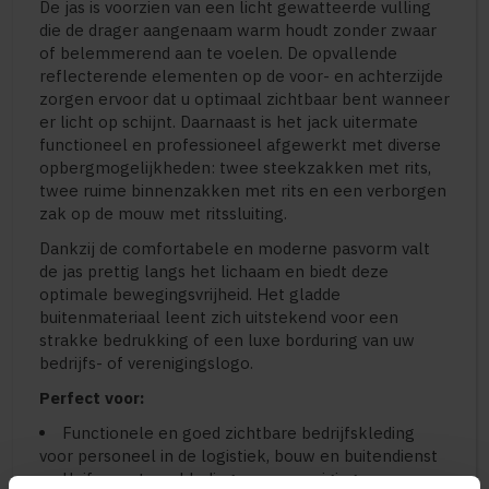
De jas is voorzien van een licht gewatteerde vulling
die de drager aangenaam warm houdt zonder zwaar
of belemmerend aan te voelen. De opvallende
reflecterende elementen op de voor- en achterzijde
zorgen ervoor dat u optimaal zichtbaar bent wanneer
er licht op schijnt. Daarnaast is het jack uitermate
functioneel en professioneel afgewerkt met diverse
opbergmogelijkheden: twee steekzakken met rits,
twee ruime binnenzakken met rits en een verborgen
zak op de mouw met ritssluiting.
Dankzij de comfortabele en moderne pasvorm valt
de jas prettig langs het lichaam en biedt deze
optimale bewegingsvrijheid. Het gladde
buitenmateriaal leent zich uitstekend voor een
strakke bedrukking of een luxe borduring van uw
bedrijfs- of verenigingslogo.
Perfect voor:
Functionele en goed zichtbare bedrijfskleding
voor personeel in de logistiek, bouw en buitendienst
Uniforme teamkleding voor verenigingen,